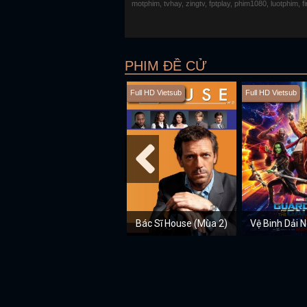
motphim, tvhay, zingtv, fptplay, phim1080, luotphim, 
PHIM ĐỀ CỬ
Full HD Vietsub
Full HD Vietsub
Bác Sĩ House (Mùa 2)
Vệ Binh Dải 