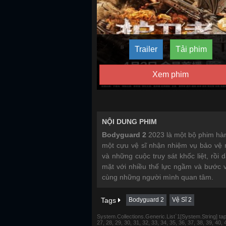
Trailer
Tải phim
Xem phim
NỘI DUNG PHIM
Bodyguard 2
2023 là một bộ phim hà
một cựu vệ sĩ nhận nhiệm vụ bảo vệ 
và những cuộc truy sát khốc liệt, rồi 
mặt với nhiều thế lực ngầm và bước 
cùng những người mình quan tâm.
Tags
Bodyguard 2
Vệ Sĩ 2
System.Collections.Generic.List`1[System.String] tap 1,
27, 28, 29, 30, 31, 32, 33, 34, 35, 36, 37, 38, 39, 40,