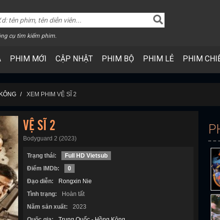
ng cụ tìm kiếm phim.
A
PHIM MỚI
CẬP NHẬT
PHIM BỘ
PHIM LẺ
PHIM CHI
 KÔNG
XEM PHIM VỆ SĨ 2
VỆ SĨ 2
P
Bodyguard 2 (2023)
Trạng thái:
Full HD Vietsub
Điểm IMDb:
0
Đạo diễn:
Rongxin Nie
Tình trạng:
Hoàn tất
Năm sản xuất:
2023
Quốc gia:
Trung Quốc - Hồng Kông