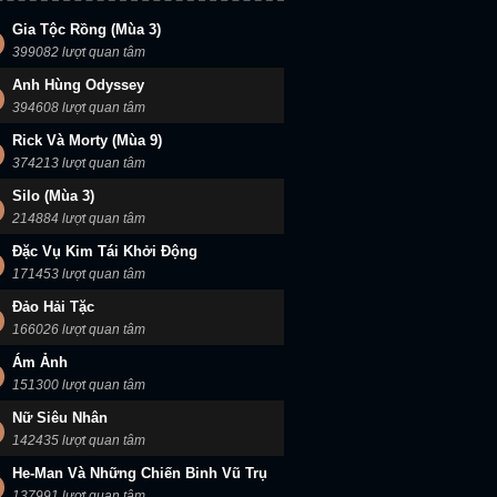
Gia Tộc Rồng (Mùa 3)
399082 lượt quan tâm
Anh Hùng Odyssey
394608 lượt quan tâm
Rick Và Morty (Mùa 9)
374213 lượt quan tâm
Silo (Mùa 3)
214884 lượt quan tâm
Đặc Vụ Kim Tái Khởi Động
171453 lượt quan tâm
Đảo Hải Tặc
166026 lượt quan tâm
Ám Ảnh
151300 lượt quan tâm
Nữ Siêu Nhân
142435 lượt quan tâm
He-Man Và Những Chiến Binh Vũ Trụ
137991 lượt quan tâm