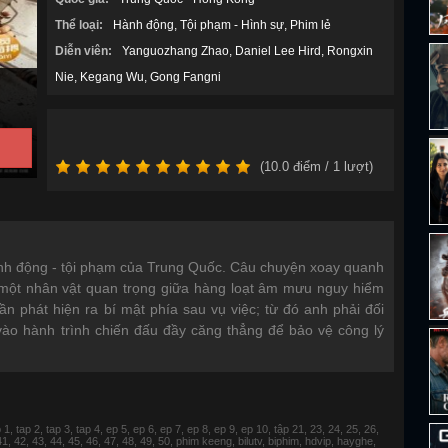
Thể loại:
Hành động
Tội phạm - Hình sự
Phim lẻ
Diễn viên:
Yanguozhang Zhao
Daniel Lee Hird
Rongxin
Nie
Kegang Wu
Gong Fangni
(
10.0
điểm /
1
lượt)
nh động - tội phạm của Trung Quốc. Câu chuyện xoay quanh
một nhân vật quan trọng giữa hàng loạt âm mưu nguy hiểm
dần phát hiện ra bí mật phía sau vụ việc; từ đó anh phải đối
vào hành trình chiến đấu đầy căng thẳng để bảo vệ công lý
 tap 2, tap 3, tap 4, ep 5, ep 6, ep 7, ep 8, ep 9, ep 10, tập 21, 23, 24, 25, 26,
 41, 42, 43, 44, 45, 46, 47, 48, 49, 50, phim keeng, bilutv, biphim, hdvip, hayghe,