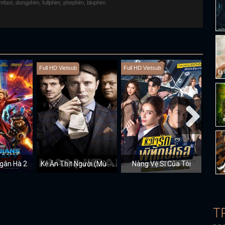
fimfast, dongphim, fullphim, phephim, bluphim
Full HD Vietsub
Full HD Vietsub
Full H
Ngân Hà 2
Kẻ Ăn Thịt Người (Mùa 2)
Nàng Vệ Sĩ Của Tôi
Bác 
T