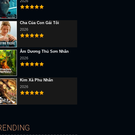
2026
Cha Của Con Gái Tôi
2026
D
Full HD Vietsub
Full HD Vietsub
Âm Dương Thủ Sơn Nhân
2026
Kim Xà Phu Nhân
2026
Sĩ Tập Sự (Mùa 2)
Hiệp Sĩ Mù (Mùa 2)
Bộ Ba Vệ Sĩ
RENDING