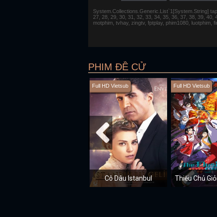
System.Collections.Generic.List`1[System.String] tap 1,
27, 28, 29, 30, 31, 32, 33, 34, 35, 36, 37, 38, 39, 40,
motphim, tvhay, zingtv, fptplay, phim1080, luotphim, 
PHIM ĐỀ CỬ
Full HD Vietsub
Full HD Vietsub
Cô Dâu Istanbul