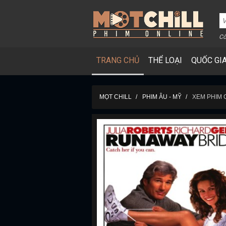
Cô
TRANG CHỦ
THỂ LOẠI
QUỐC GI
MỌT CHILL
PHIM ÂU - MỸ
XEM PHIM 