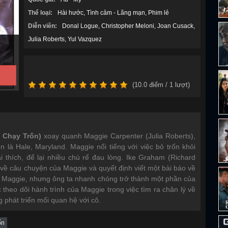
Thể loại:
Hài hước
Tình cảm - Lãng mạn
Phim lẻ
Diễn viên:
Donal Logue
Christopher Meloni
Joan Cusack
Julia Roberts
Yul Vazquez
(
10.0
điểm /
1
lượt)
 Chạy Trốn)
xoay quanh Maggie Carpenter (Julia Roberts),
n là Hale, Maryland. Maggie nổi tiếng với việc bỏ trốn khỏi
 thích, để lại nhiều chú rể đau lòng. Ike Graham (Richard
về câu chuyện của Maggie và quyết định viết một bài báo về
về Maggie, nhưng ông ta nhanh chóng trở thành một phần của
 theo dõi hành trình của Maggie trong việc tìm ra chân lý về
g phát triển mối quan hệ với cô.
ốn