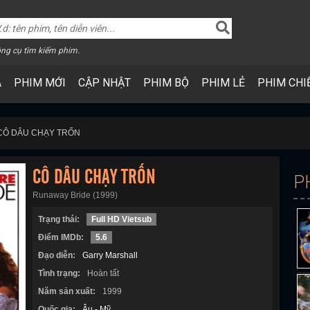
ng cụ tìm kiếm phim.
A
PHIM MỚI
CẬP NHẬT
PHIM BỘ
PHIM LẺ
PHIM CHI
CÔ DÂU CHẠY TRỐN
CÔ DÂU CHẠY TRỐN
P
Runaway Bride (1999)
Trạng thái:
Full HD Vietsub
Điểm IMDb:
5.6
Đạo diễn:
Garry Marshall
Tình trạng:
Hoàn tất
Năm sản xuất:
1999
Quốc gia:
Âu - Mỹ