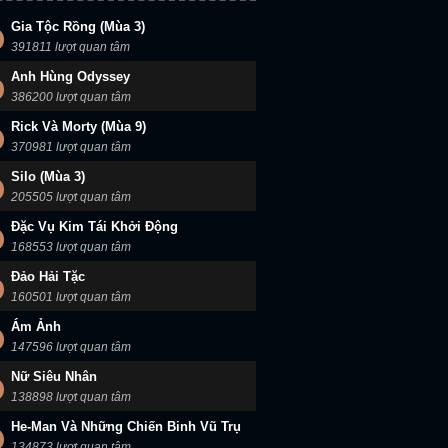
Gia Tộc Rồng (Mùa 3)
391811 lượt quan tâm
Anh Hùng Odyssey
386200 lượt quan tâm
Rick Và Morty (Mùa 9)
370981 lượt quan tâm
Silo (Mùa 3)
205505 lượt quan tâm
Đặc Vụ Kim Tái Khởi Động
168553 lượt quan tâm
Đảo Hải Tặc
160501 lượt quan tâm
Ám Ảnh
147596 lượt quan tâm
Nữ Siêu Nhân
138898 lượt quan tâm
He-Man Và Những Chiến Binh Vũ Trụ
134873 lượt quan tâm