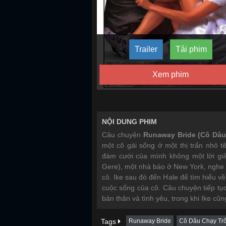
Trailer
Tải phim
Xem phim
NỘI DUNG PHIM
Câu chuyện
Runaway Bride (Cô Dâu
một cô gái sống ở một thị trấn nhỏ tê
đám cưới của mình không một lời giải
Gere), một nhà báo ở New York, nghe 
cô. Ike sau đó đến Hale để tìm hiểu 
cuộc sống của cô. Câu chuyện tiếp tục
bản thân và tình yêu, trong khi Ike cũn
Tags
Runaway Bride
Cô Dâu Chạy Tr