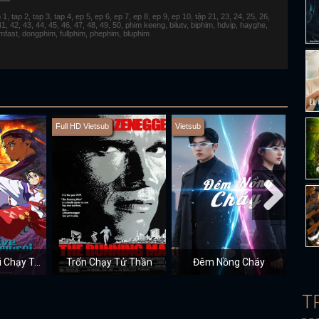
 tap 2, tap 3, tap 4, ep 5, ep 6, ep 7, ep 8, ep 9, ep 10, tập 21, 23, 24, 25, 26,
 41, 42, 43, 44, 45, 46, 47, 48, 49, 50, phim keeng, bilutv, biphim, hdvip, hayghe,
fimfast, dongphim, fullphim, phephim, bluphim
Full HD Vietsub
Vietsub
Full H
Thiếu Chủ Giỏi Chạy Trốn
Trốn Chạy Tử Thần
Đêm Nồng Cháy
T