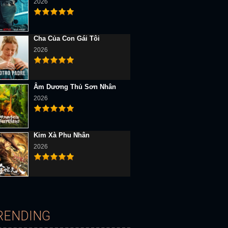
2026
Cha Của Con Gái Tôi
2026
Âm Dương Thủ Sơn Nhân
D Vietsub
Full HD Vietsub
Full HD Vietsub
2026
Kim Xà Phu Nhân
2026
Cô Dâu Ma
Cô Dâu Ma
Chạy Đâu Cho Thoát
RENDING