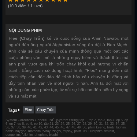
(
10.0
điểm /
1
lượt)
NỘI DUNG PHIM
Flee (Chạy Trốn)
kể về cuộc sống của Amin Nawabi, một
người đàn ông người Afghanistan sống ẩn dật ở Đan Mạch.
Anh chia sẻ câu chuyện của mình thông qua một loạt các
cuộc phỏng vấn, mô tả những nguy hiểm và thách thức mà
anh phải vượt qua khi trốn chạy khỏi quê hương vì chiến
tranh. Bằng cách sử dụng hoạt hình, "Flee" mang đến một
cách tiếp cận độc đáo để trình bày câu chuyện bi động và
đầy tính nhân văn về một người tị nạn. Anh ta đối mặt với
những cảm xúc phức tạp, từ nỗi sợ hãi cho đến niềm hy vọng
và sự mất mát.
Tags
Flee
Chạy Trốn
System.Collections.Generic.List`1[System.String] tap 1, tap 2, tap 3, tap 4, ep 5, ep
6, ep 7, ep 8, ep 9, ep 10, tập 21, 23, 24, 25, 26, 27, 28, 29, 30, 31, 32, 33, 34, 35,
36, 37, 38, 39, 40, 41, 42, 43, 44, 45, 46, 47, 48, 49, 50, phim keeng, bilutv, biphim,
hdvip, hayghe, motphim, tvhay, zingtv, fptplay, phim1080, luotphim, fimfast,
dongphim, fullphim, phephim, bluphim