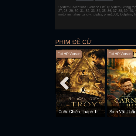
System.Collections.Generic.List`1[System.String] tap 1,
27, 28, 29, 30, 31, 32, 33, 34, 35, 36, 37, 38, 39, 40,
motphim, tvhay, zingtv, fptplay, phim1080, luotphim, 
PHIM ĐỀ CỬ
Full HD Vietsub
Full HD Vietsub
Cuộc Chiến Thành Troy