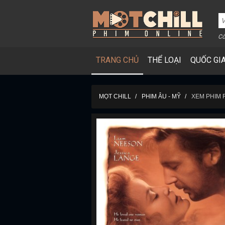
Cô
TRANG CHỦ
THỂ LOẠI
QUỐC GI
MỌT CHILL
PHIM ÂU - MỸ
XEM PHIM 