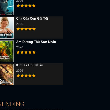
2026
Cha Của Con Gái Tôi
2026
Âm Dương Thủ Sơn Nhân
D Vietsub
Thuyết Minh
Full HD Vietsub
2026
Kim Xà Phu Nhân
2026
Sinh Vật Thần Thoại (Mùa 1)
Tình Yêu Ơi, Em Phải Kết Hôn Rồi
Ròm
RENDING