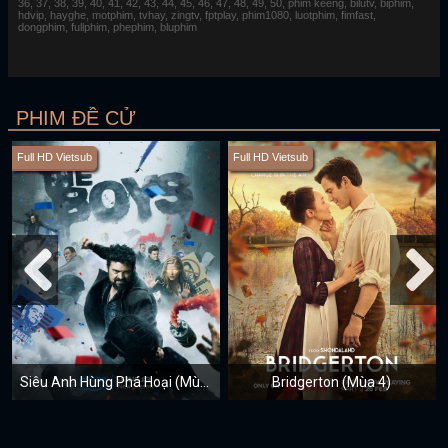
36, 37, 38, 39, 40, 41, 42, 43, 44, 45, 46, 47, 48, 49, 50, phim keeng, bilutv, biphim,
hdvip, hayghe, motphim, tvhay, zingtv, fptplay, phim1080, luotphim, fimfast,
dongphim, fullphim, phephim, bluphim
PHIM ĐỀ CỬ
Full HD Vietsub
Full HD Vietsub
Siêu Anh Hùng Phá Hoại (Mùa 4)
Bridgerton (Mùa 4)