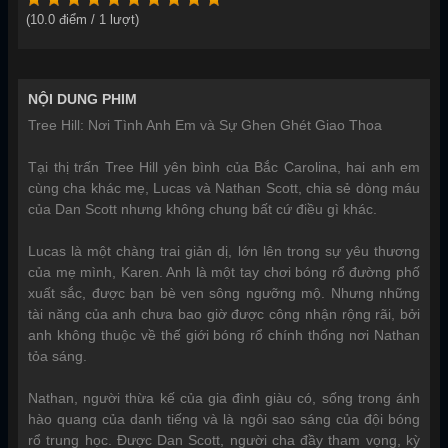
(
10.0
điểm /
1
lượt)
NỘI DUNG PHIM
Tree Hill: Nơi Tình Anh Em và Sự Ghen Ghét Giao Thoa
Tại thị trấn Tree Hill yên bình của Bắc Carolina, hai anh em
cùng cha khác mẹ, Lucas và Nathan Scott, chia sẻ dòng máu
của Dan Scott nhưng không chung bất cứ điều gì khác.
Lucas là một chàng trai giản dị, lớn lên trong sự yêu thương
của mẹ mình, Karen. Anh là một tay chơi bóng rổ đường phố
xuất sắc, được bạn bè ven sông ngưỡng mộ. Nhưng những
tài năng của anh chưa bao giờ được công nhận rộng rãi, bởi
anh không thuộc về thế giới bóng rổ chính thống nơi Nathan
tỏa sáng.
Nathan, người thừa kế của gia đình giàu có, sống trong ánh
hào quang của danh tiếng và là ngôi sao sáng của đội bóng
rổ trung học. Được Dan Scott, người cha đầy tham vọng, kỳ