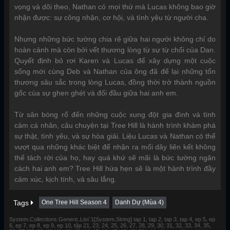
vọng và dõi theo, Nathan có mọi thứ mà Lucas không bao giờ
nhận được: sự công nhận, cơ hội, và tình yêu từ người cha.
Nhưng những bức tường chia rẽ giữa hai người không chỉ do
hoàn cảnh mà còn bởi vết thương lòng từ sự từ chối của Dan.
Quyết định bỏ rơi Karen và Lucas để xây dựng một cuộc
sống mới cùng Deb và Nathan của ông đã để lại những tổn
thương sâu sắc trong lòng Lucas, đồng thời trở thành nguồn
gốc của sự ghen ghét và đối đầu giữa hai anh em.
Từ sân bóng rổ đến những cuộc xung đột gia đình và tình
cảm cá nhân, câu chuyện tại Tree Hill là hành trình khám phá
sự thật, tình yêu, và sự hòa giải. Liệu Lucas và Nathan có thể
vượt qua những khác biệt để nhận ra mối dây liên kết không
thể tách rời của họ, hay quá khứ sẽ mãi là bức tường ngăn
cách hai anh em? Tree Hill hứa hẹn sẽ là một hành trình đầy
cảm xúc, kịch tính, và sâu lắng.
Tags
One Tree Hill Season 4
Danh Dự (Mùa 4)
System.Collections.Generic.List`1[System.String] tap 1, tap 2, tap 3, tap 4, ep 5, ep
6, ep 7, ep 8, ep 9, ep 10, tập 21, 23, 24, 25, 26, 27, 28, 29, 30, 31, 32, 33, 34, 35,