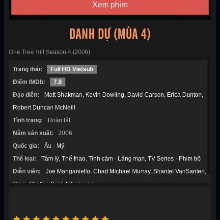
Xem phim
DANH DỰ (MÙA 4)
One Tree Hill Season 4 (2006)
Trạng thái:
Full HD Vietsub
Điểm IMDb:
7.8
Đạo diễn:
Matt Shakman
Kevin Dowling
David Carson
Erica Dunton
Robert Duncan McNeill
Tình trạng:
Hoàn tất
Năm sản xuất:
2006
Quốc gia:
Âu - Mỹ
Thể loại:
Tâm lý
Thể thao
Tình cảm - Lãng mạn
TV Series - Phim bộ
Diễn viên:
Joe Manganiello
Chad Michael Murray
Shantel VanSanten
Craig Sheffer
Paul Johansson