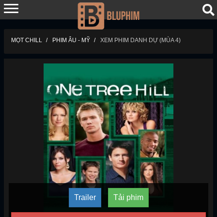
MỌT CHILL
PHIM ÂU - MỸ
XEM PHIM DANH DỰ (MÙA 4)
Trailer
Tải phim