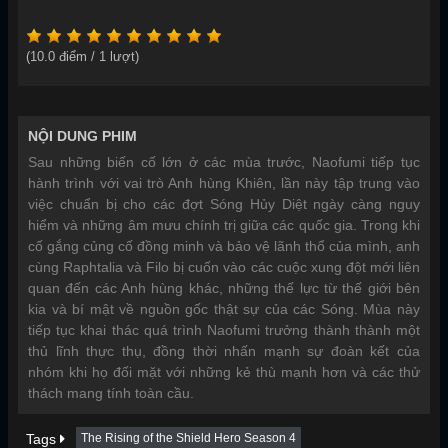
(
10.0
điểm /
1
lượt)
NỘI DUNG PHIM
Sau những biến cố lớn ở các mùa trước, Naofumi tiếp tục
hành trình với vai trò Anh hùng Khiên, lần này tập trung vào
việc chuẩn bị cho các đợt Sóng Hủy Diệt ngày càng nguy
hiểm và những âm mưu chính trị giữa các quốc gia. Trong khi
cố gắng củng cố đồng minh và bảo vệ lãnh thổ của mình, anh
cùng Raphtalia và Filo bị cuốn vào các cuộc xung đột mới liên
quan đến các Anh hùng khác, những thế lực từ thế giới bên
kia và bí mật về nguồn gốc thật sự của các Sóng. Mùa này
tiếp tục khai thác quá trình Naofumi trưởng thành thành một
thủ lĩnh thực thụ, đồng thời nhấn mạnh sự đoàn kết của
nhóm khi họ đối mặt với những kẻ thù mạnh hơn và các thử
thách mang tính toàn cầu.
Tags
The Rising of the Shield Hero Season 4