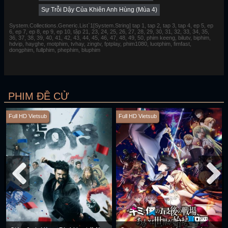
Sự Trỗi Dậy Của Khiên Anh Hùng (Mùa 4)
System.Collections.Generic.List`1[System.String] tap 1, tap 2, tap 3, tap 4, ep 5, ep
6, ep 7, ep 8, ep 9, ep 10, tập 21, 23, 24, 25, 26, 27, 28, 29, 30, 31, 32, 33, 34, 35,
36, 37, 38, 39, 40, 41, 42, 43, 44, 45, 46, 47, 48, 49, 50, phim keeng, bilutv, biphim,
hdvip, hayghe, motphim, tvhay, zingtv, fptplay, phim1080, luotphim, fimfast,
dongphim, fullphim, phephim, bluphim
PHIM ĐỀ CỬ
Full HD Vietsub
Full HD Vietsub