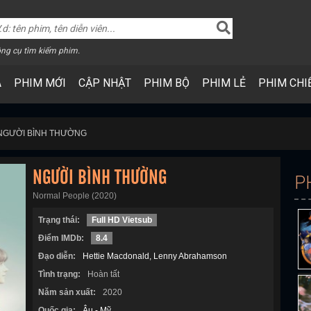
ng cụ tìm kiếm phim.
A
PHIM MỚI
CẬP NHẬT
PHIM BỘ
PHIM LẺ
PHIM CHI
NGƯỜI BÌNH THƯỜNG
NGƯỜI BÌNH THƯỜNG
P
Normal People (2020)
Trạng thái:
Full HD Vietsub
Điểm IMDb:
8.4
Đạo diễn:
Hettie Macdonald
Lenny Abrahamson
Tình trạng:
Hoàn tất
Năm sản xuất:
2020
Quốc gia:
Âu - Mỹ