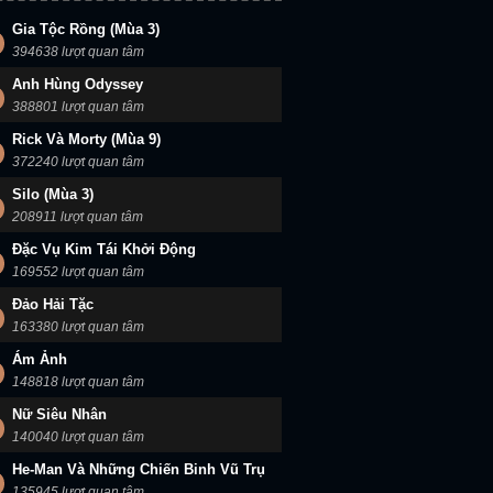
Gia Tộc Rồng (Mùa 3)
394638 lượt quan tâm
Anh Hùng Odyssey
388801 lượt quan tâm
Rick Và Morty (Mùa 9)
372240 lượt quan tâm
Silo (Mùa 3)
208911 lượt quan tâm
Đặc Vụ Kim Tái Khởi Động
169552 lượt quan tâm
Đảo Hải Tặc
163380 lượt quan tâm
Ám Ảnh
148818 lượt quan tâm
Nữ Siêu Nhân
140040 lượt quan tâm
He-Man Và Những Chiến Binh Vũ Trụ
135945 lượt quan tâm