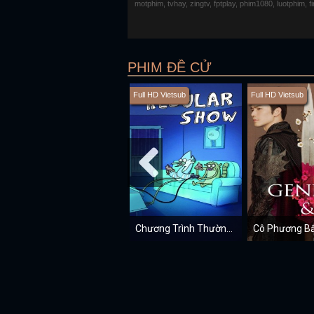
motphim, tvhay, zingtv, fptplay, phim1080, luotphim, 
PHIM ĐỀ CỬ
Full HD Vietsub
Full HD Vietsub
Chương Trình Thường Nhật