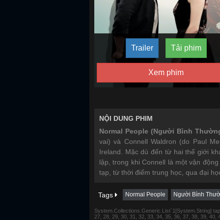
Trailer
Tải phim
Xem phim
NỘI DUNG PHIM
Normal People (Người Bình Thườn
vai) và Connell Waldron (do Paul Mes
Ireland. Mặc dù đến từ hai thế giới k
lập, trong khi Connell là một vận độn
tạp, từ thời điểm trung học, qua đại họ
Tags
Normal People
Người Bình Thư
System.Collections.Generic.List`1[System.String] tap 1,
27, 28, 29, 30, 31, 32, 33, 34, 35, 36, 37, 38, 39, 40,