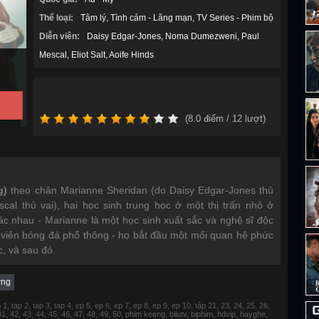
Thể loại:
Tâm lý
Tình cảm - Lãng mạn
TV Series - Phim bộ
Diễn viên:
Daisy Edgar-Jones
Noma Dumezweni
Paul
Mescal
Eliot Salt
Aoife Hinds
(
8.0
điểm /
12
lượt)
g)
theo chân Marianne Sheridan (do Daisy Edgar-Jones thủ
cal thủ vai), hai học sinh trung học ở một thị trấn nhỏ ở
hác nhau - Marianne là một học sinh xuất sắc và nghệ sĩ độc
g viên bóng đá phổ thông - họ bắt đầu một mối quan hệ phức
c, và sau đó.
ờng
 tap 2, tap 3, tap 4, ep 5, ep 6, ep 7, ep 8, ep 9, ep 10, tập 21, 23, 24, 25, 26,
 41, 42, 43, 44, 45, 46, 47, 48, 49, 50, phim keeng, bilutv, biphim, hdvip, hayghe,