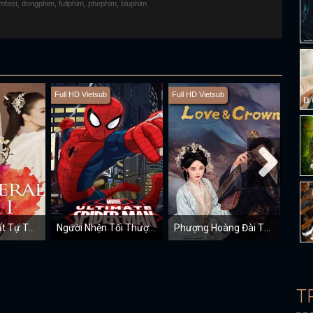
fimfast, dongphim, fullphim, phephim, bluphim
Full HD Vietsub
Full HD Vietsub
Full H
Cô Phương Bất Tự Thưởng
Người Nhện Tối Thượng
Phượng Hoàng Đài Thượng
Ng
T