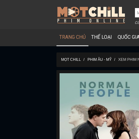
Cô
TRANG CHỦ
THỂ LOẠI
QUỐC GI
MỌT CHILL
PHIM ÂU - MỸ
XEM PHIM 