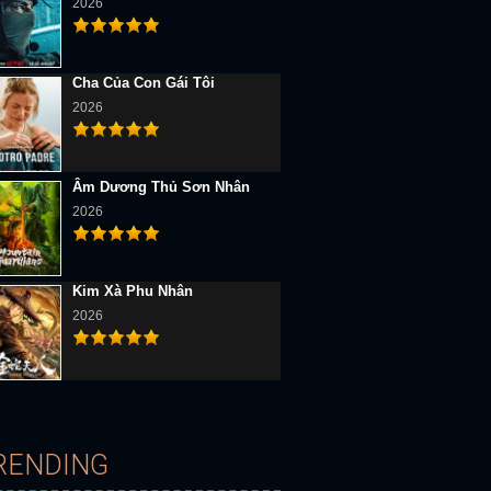
2026
Cha Của Con Gái Tôi
2026
D Vietsub
Full HD Vietsub
Full HD Vietsub
Âm Dương Thủ Sơn Nhân
2026
Kim Xà Phu Nhân
2026
ười Bình Thường
Gia Đình Phi Thường
Người Khổng Lồ Xanh Phi Thường
RENDING