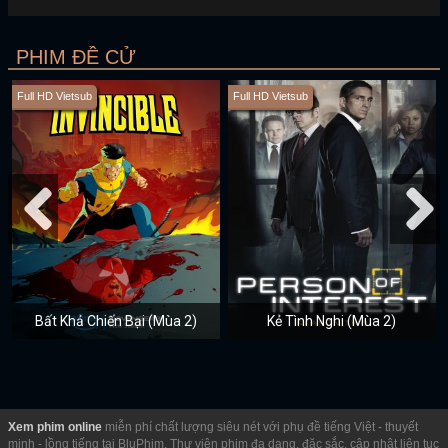
PHIM ĐỀ CỬ
Full HD Vietsub
Full HD Vietsub
Bất Khả Chiến Bại (Mùa 2)
Kẻ Tình Nghi (Mùa 2)
Xem phim online
miễn phí chất lượng siêu nét với phụ đề tiếng Việt - thuyết
minh - lồng tiếng tại BluPhim. Thư viện phim đa dạng, đặc sắc, cập nhật liên tục