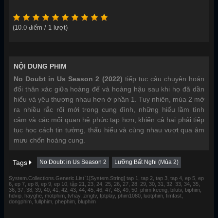
(
10.0
điểm /
1
lượt)
NỘI DUNG PHIM
No Doubt in Us Season 2 (2022)
tiếp tục câu chuyện hoán
đổi thân xác giữa hoàng đế và hoàng hậu sau khi họ đã dần
hiểu và yêu thương nhau hơn ở phần 1. Tuy nhiên, mùa 2 mở
ra nhiều rắc rối mới trong cung đình, những hiểu lầm tình
cảm và các mối quan hệ phức tạp hơn, khiến cả hai phải tiếp
tục học cách tin tưởng, thấu hiểu và cùng nhau vượt qua âm
mưu chốn hoàng cung.
Tags
No Doubt in Us Season 2
Lưỡng Bất Nghi (Mùa 2)
System.Collections.Generic.List`1[System.String] tap 1, tap 2, tap 3, tap 4, ep 5, ep
6, ep 7, ep 8, ep 9, ep 10, tập 21, 23, 24, 25, 26, 27, 28, 29, 30, 31, 32, 33, 34, 35,
36, 37, 38, 39, 40, 41, 42, 43, 44, 45, 46, 47, 48, 49, 50, phim keeng, bilutv, biphim,
hdvip, hayghe, motphim, tvhay, zingtv, fptplay, phim1080, luotphim, fimfast,
dongphim, fullphim, phephim, bluphim