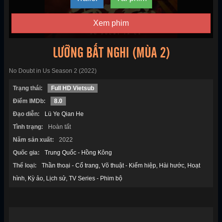
Xem phim
LƯỠNG BẤT NGHI (MÙA 2)
No Doubt in Us Season 2 (2022)
Trạng thái:
Full HD Vietsub
Điểm IMDb:
8.0
Đạo diễn:
Lü Ye Qian He
Tình trạng:
Hoàn tất
Năm sản xuất:
2022
Quốc gia:
Trung Quốc - Hồng Kông
Thể loại:
Thần thoại - Cổ trang
Võ thuật - Kiếm hiệp
Hài hước
Hoạt
hình
Kỳ ảo
Lịch sử
TV Series - Phim bộ