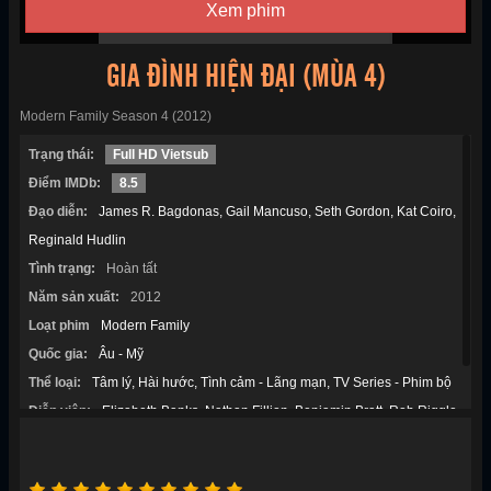
Xem phim
GIA ĐÌNH HIỆN ĐẠI (MÙA 4)
Modern Family Season 4 (2012)
Trạng thái:
Full HD Vietsub
Điểm IMDb:
8.5
Đạo diễn:
James R. Bagdonas
Gail Mancuso
Seth Gordon
Kat Coiro
Reginald Hudlin
Tình trạng:
Hoàn tất
Năm sản xuất:
2012
Loạt phim
Modern Family
Quốc gia:
Âu - Mỹ
Thể loại:
Tâm lý
Hài hước
Tình cảm - Lãng mạn
TV Series - Phim bộ
Diễn viên:
Elizabeth Banks
Nathan Fillion
Benjamin Bratt
Rob Riggle
Julie Bowen