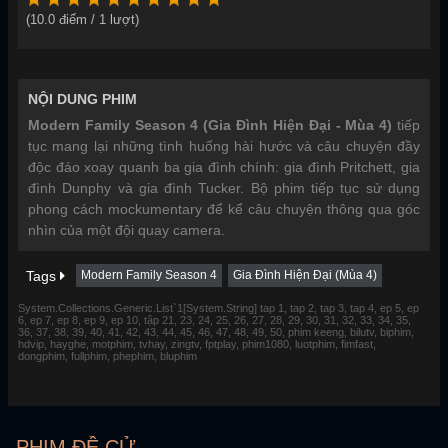
(
10.0
điểm /
1
lượt)
NỘI DUNG PHIM
Modern Family Season 4 (Gia Đình Hiện Đại - Mùa 4)
tiếp
tục mang lại những tình huống hài hước và câu chuyện đầy
độc đáo xoay quanh ba gia đình chính: gia đình Pritchett, gia
đình Dunphy và gia đình Tucker. Bộ phim tiếp tục sử dụng
phong cách mockumentary để kể câu chuyện thông qua góc
nhìn của một đội quay camera.
Tags
Modern Family Season 4
Gia Đình Hiện Đại (Mùa 4)
System.Collections.Generic.List`1[System.String] tap 1, tap 2, tap 3, tap 4, ep 5, ep
6, ep 7, ep 8, ep 9, ep 10, tập 21, 23, 24, 25, 26, 27, 28, 29, 30, 31, 32, 33, 34, 35,
36, 37, 38, 39, 40, 41, 42, 43, 44, 45, 46, 47, 48, 49, 50, phim keeng, bilutv, biphim,
hdvip, hayghe, motphim, tvhay, zingtv, fptplay, phim1080, luotphim, fimfast,
dongphim, fullphim, phephim, bluphim
PHIM ĐỀ CỬ