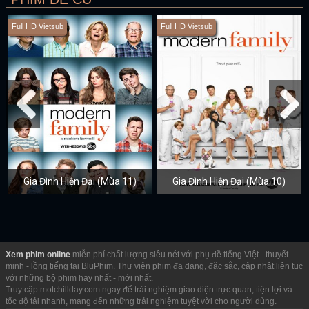
Full HD Vietsub
Full HD Vietsub
Gia Đình Hiện Đại (Mùa 11)
Gia Đình Hiện Đại (Mùa 10)
Xem phim online
miễn phí chất lượng siêu nét với phụ đề tiếng Việt - thuyết
minh - lồng tiếng tại BluPhim. Thư viện phim đa dạng, đặc sắc, cập nhật liên tục
với những bộ phim hay nhất - mới nhất.
Truy cập motchillday.com ngay để trải nghiệm giao diện trực quan, tiện lợi và
tốc độ tải nhanh, mang đến những trải nghiệm tuyệt vời cho người dùng.