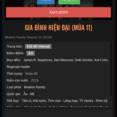
Xem phim
GIA ĐÌNH HIỆN ĐẠI (MÙA 11)
Modern Family Season 11 (2019)
Trạng thái:
Full HD Vietsub
Điểm IMDb:
8.5
Đạo diễn:
James R. Bagdonas
Gail Mancuso
Seth Gordon
Kat Coiro
Reginald Hudlin
Tình trạng:
Hoàn tất
Năm sản xuất:
2019
Loạt phim
Modern Family
Quốc gia:
Âu - Mỹ
Thể loại:
Tâm lý
Hài hước
Tình cảm - Lãng mạn
TV Series - Phim bộ
Diễn viên:
Elizabeth Banks
Nathan Fillion
Benjamin Bratt
Rob Riggle
Julie Bowen