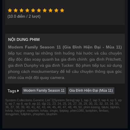
(
10.0
điểm /
2
lượt)
NỘI DUNG PHIM
Modern Family Season 11 (Gia Đình Hiện Đại - Mùa 11)
tiếp tục mang lại những tình huống hài hước và câu chuyện
đầy độc đáo xoay quanh ba gia đình chính: gia đình Pritchett,
gia đình Dunphy và gia đình Tucker. Bộ phim tiếp tục sử dụng
phong cách mockumentary để kể câu chuyện thông qua góc
nhìn của một đội quay camera.
Tags
Modern Family Season 11
Gia Đình Hiện Đại (Mùa 11)
System.Collections.Generic.List`1[System.String] tap 1, tap 2, tap 3, tap 4, ep 5, ep
6, ep 7, ep 8, ep 9, ep 10, tập 21, 23, 24, 25, 26, 27, 28, 29, 30, 31, 32, 33, 34, 35,
36, 37, 38, 39, 40, 41, 42, 43, 44, 45, 46, 47, 48, 49, 50, phim keeng, bilutv, biphim,
hdvip, hayghe, motphim, tvhay, zingtv, fptplay, phim1080, luotphim, fimfast,
dongphim, fullphim, phephim, bluphim