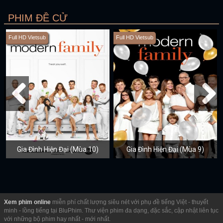
PHIM ĐỀ CỬ
Full HD Vietsub
Full HD Vietsub
Gia Đình Hiện Đại (Mùa 10)
Gia Đình Hiện Đại (Mùa 9)
Xem phim online
miễn phí chất lượng siêu nét với phụ đề tiếng Việt - thuyết
minh - lồng tiếng tại BluPhim. Thư viện phim đa dạng, đặc sắc, cập nhật liên tục
với những bộ phim hay nhất - mới nhất.