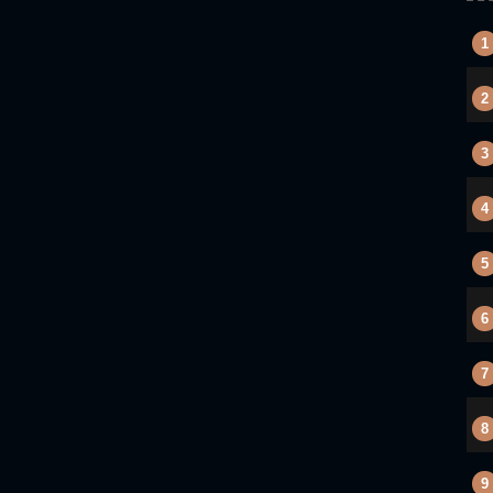
1
2
3
4
5
6
7
8
9