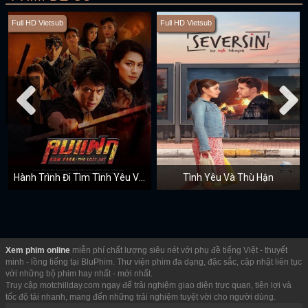
Full HD Vietsub
Full HD Vietsub
Hành Trình Đi Tìm Tình Yêu Và Công Lý
Tình Yêu Và Thù Hận
Xem phim online
miễn phí chất lượng siêu nét với phụ đề tiếng Việt - thuyết
minh - lồng tiếng tại BluPhim. Thư viện phim đa dạng, đặc sắc, cập nhật liên tục
với những bộ phim hay nhất - mới nhất.
Truy cập motchillday.com ngay để trải nghiệm giao diện trực quan, tiện lợi và
tốc độ tải nhanh, mang đến những trải nghiệm tuyệt vời cho người dùng.