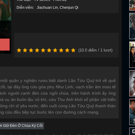
Diễn viên:
Jiachuan Lin
Chenjun Qi
(
10.0
điểm /
1
lượt)
c, một quân y nghiện rượu biệt danh Lão Tửu Quỷ trở về quê
i cốt, tại đây ông cứu góa phụ Như Linh, vạch trần âm mưu tế
hành người canh đèn của ngôi chùa, trên hành trình ấy ông
á vụ án buôn lậu vũ khí, cứu Thu Anh khỏi số phận vật hiến
 những chí sĩ yêu nước, đến cuối cùng Lão Tửu Quỷ thanh thản
ng cứu đều tiếp tục bước lên con đường cách mạng.
i Giữ Đèn Ở Chùa Ký Cốt