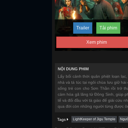
Trailer
Tải phim
Xem phim
NỘI DUNG PHIM
Lấy bối cảnh thời quân phiệt loạn lạ
nhà và tá túc tại ngôi chùa lưu giữ hà
sống trẻ con cho Sơn Thần rồi trở t
cảm hóa gã lãng tử Đông Sinh, giúp ph
tế và đối đầu với tà giáo để giải cứu
qua đời còn những người từng được ô
Tags
LightKeeper of Jigu Temple
Ngườ