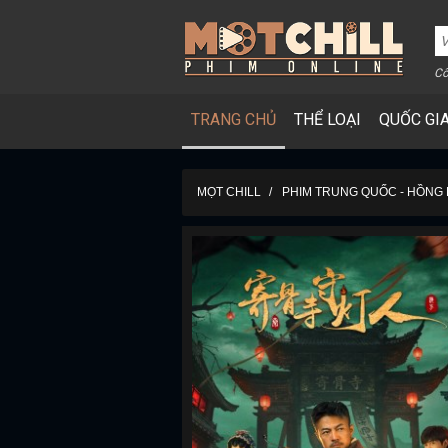
Cô
TRANG CHỦ
THỂ LOẠI
QUỐC GI
MỌT CHILL
PHIM TRUNG QUỐC - HỒNG