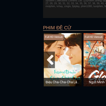
System.Collections.Generic.List`1[System.String] tap 1,
27, 28, 29, 30, 31, 32, 33, 34, 35, 36, 37, 38, 39, 40,
motphim, tvhay, zingtv, fptplay, phim1080, luotphim, 
PHIM ĐỀ CỬ
Full HD Vietsub
Full HD Vietsub
Điệu Cha-Cha-Cha Làng Biển
Ngọc Minh 