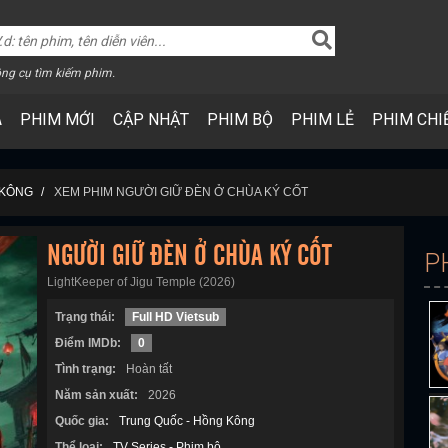
ng cụ tìm kiếm phim.
A
PHIM MỚI
CẬP NHẬT
PHIM BỘ
PHIM LẺ
PHIM CHI
 KÔNG
XEM PHIM NGƯỜI GIỮ ĐÈN Ở CHÙA KÝ CỐT
NGƯỜI GIỮ ĐÈN Ở CHÙA KÝ CỐT
P
LightKeeper of Jigu Temple (2026)
Trạng thái:
Full HD Vietsub
Điểm IMDb:
0
Tình trạng:
Hoàn tất
Năm sản xuất:
2026
Quốc gia:
Trung Quốc - Hồng Kông
Thể loại:
TV Series - Phim bộ