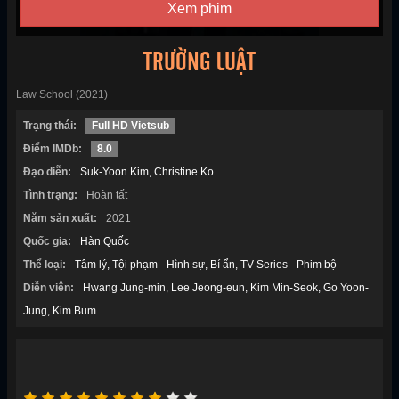
Xem phim
TRƯỜNG LUẬT
Law School (2021)
Trạng thái:
Full HD Vietsub
Điểm IMDb:
8.0
Đạo diễn:
Suk-Yoon Kim
Christine Ko
Tình trạng:
Hoàn tất
Năm sản xuất:
2021
Quốc gia:
Hàn Quốc
Thể loại:
Tâm lý
Tội phạm - Hình sự
Bí ẩn
TV Series - Phim bộ
Diễn viên:
Hwang Jung-min
Lee Jeong-eun
Kim Min-Seok
Go Yoon-
Jung
Kim Bum