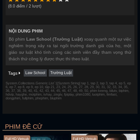
(
8.0
điểm /
2
lượt)
NỘI DUNG PHIM
Bộ phim
Law School (Trường Luật)
xoay quanh một sự việc
nghiêm trọng xảy ra tại ngôi trường danh giá của họ, một
giáo sư luật khó tính cùng các sinh viên đầy tham vọng thử
thách thứ công lý được thực thi theo luật.
Tags
Law School
Trường Luật
System.Collections.Generic.List`1[System.String] tap 1, tap 2, tap 3, tap 4, ep 5, ep
6, ep 7, ep 8, ep 9, ep 10, tập 21, 23, 24, 25, 26, 27, 28, 29, 30, 31, 32, 33, 34, 35,
36, 37, 38, 39, 40, 41, 42, 43, 44, 45, 46, 47, 48, 49, 50, phim keeng, bilutv, biphim,
hdvip, hayghe, motphim, tvhay, zingtv, fptplay, phim1080, luotphim, fimfast,
dongphim, fullphim, phephim, bluphim
PHIM ĐỀ CỬ
Full HD Vietsub
Full HD Vietsub