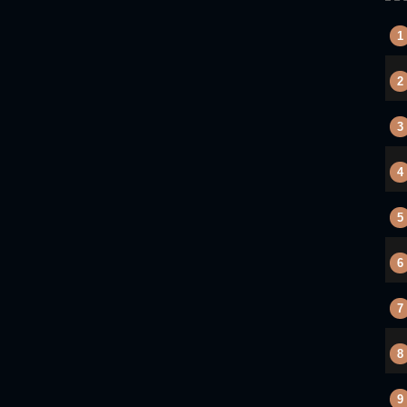
1
2
3
4
5
6
7
8
9