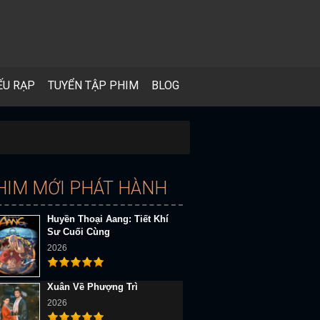
ẾU RẠP
TUYỂN TẬP PHIM
BLOG
HIM MỚI PHÁT HÀNH
Huyền Thoại Aang: Tiết Khí
Sư Cuối Cùng
2026
Xuân Về Phượng Trì
2026