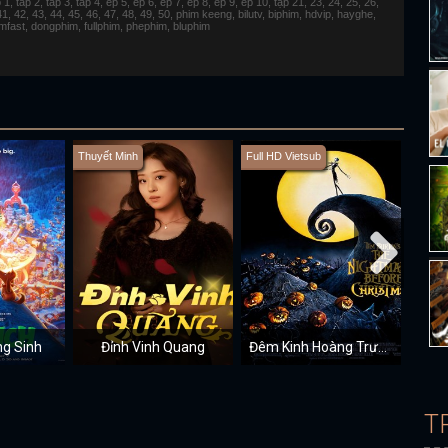
 tap 2, tap 3, tap 4, ep 5, ep 6, ep 7, ep 8, ep 9, ep 10, tập 21, 23, 24, 25, 26,
 41, 42, 43, 44, 45, 46, 47, 48, 49, 50, phim keeng, bilutv, biphim, hdvip, hayghe,
fimfast, dongphim, fullphim, phephim, bluphim
Thuyết Minh
Full HD Vietsub
Full H
ng Sinh
Đỉnh Vinh Quang
Đêm Kinh Hoàng Trước Giáng Sinh
Gi
T