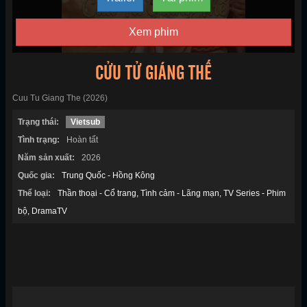
Xem phim
CỬU TỬ GIÁNG THẾ
Cuu Tu Giang The (2026)
Trạng thái:
Vietsub
Tình trạng:
Hoàn tất
Năm sản xuất:
2026
Quốc gia:
Trung Quốc - Hồng Kông
Thể loại:
Thần thoại - Cổ trang
Tình cảm - Lãng mạn
TV Series - Phim
bộ
DramaTV