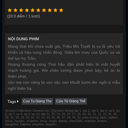
(
10.0
điểm /
1
lượt)
NỘI DUNG PHIM
Mang thai khi chưa xuất giá, Triệu Mộ Tuyết bị vu là yêu nữ
khiến cả hậu cung chấn động. Giữa âm mưu của Quốc sư và
thế lực họ Trần,
Hoàng thượng cùng Thái hậu dần phát hiện bí mật huyết
mạch hoàng gia. Khi chân tướng được phơi bày, kẻ ác bị
thiên phạt,
còn mẹ con nàng từ vực sâu oan khuất bước lên ngôi vị mẫu
nghi thiên hạ.
Tags
Cuu Tu Giang The
Cửu Tử Giáng Thế
System.Collections.Generic.List`1[System.String] tap 1, tap 2, tap 3, tap 4, ep 5, ep
6, ep 7, ep 8, ep 9, ep 10, tập 21, 23, 24, 25, 26, 27, 28, 29, 30, 31, 32, 33, 34, 35,
36, 37, 38, 39, 40, 41, 42, 43, 44, 45, 46, 47, 48, 49, 50, phim keeng, bilutv, biphim,
hdvip, hayghe, motphim, tvhay, zingtv, fptplay, phim1080, luotphim, fimfast,
dongphim, fullphim, phephim, bluphim