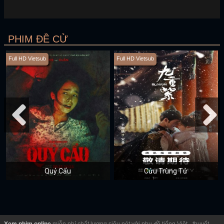
PHIM ĐỀ CỬ
Full HD Vietsub
Full HD Vietsub
Quỷ Cẩu
Cửu Trùng Tử
Xem phim online
miễn phí chất lượng siêu nét với phụ đề tiếng Việt - thuyết