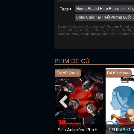
Tags
How a Realist Hero Rebuilt the K
Công Cuộc Tái Thiết Vương Quốc 
System.Collections.Generic.List`1[System.String] tap 1,
27, 28, 29, 30, 31, 32, 33, 34, 35, 36, 37, 38, 39, 40,
motphim, tvhay, zingtv, fptplay, phim1080, luotphim, 
PHIM ĐỀ CỬ
Full HD Vietsub
Full HD Vietsub
Siêu Anh Hùng Phá Hoại (Mùa 1)