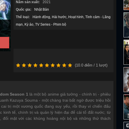
Năm sản xuất:
2021
Quốc gia:
Nhật Bản
Thể loại:
Hành động
Hài hước
Hoạt hình
Tình cảm - Lãng
mạn
Kỳ ảo
TV Series - Phim bộ
(
10.0
điểm /
1
lượt)
ngdom Season 1
là một bộ anime giả tưởng - chính trị - phiêu
uanh Kazuya Souma - một chàng trai bất ngờ được triệu hồi
cai trị một vương quốc đang suy yếu, rồi thay vì chiến đấu
inh tế, chính trị và quản lý hiện đại để cải tổ đất nước; từ
, đối mặt với các khủng hoảng nội bộ và những thử thách