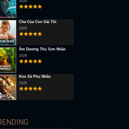
2026
Cha Của Con Gái Tôi
2026
Âm Dương Thủ Sơn Nhân
2026
D Vietsub
Full HD Vietsub
Full HD Vietsub
Kim Xà Phu Nhân
2026
RENDING
Hùng Thiết Quyền
Học Viện Anh Hùng: Vigilantes (Mùa 1)
Học Viện Siêu Anh Hùng (Mùa 1)