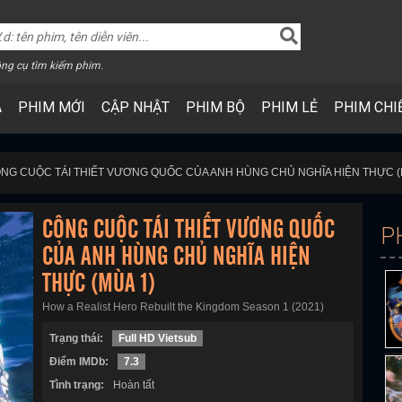
ng cụ tìm kiếm phim.
A
PHIM MỚI
CẬP NHẬT
PHIM BỘ
PHIM LẺ
PHIM CHI
NG CUỘC TÁI THIẾT VƯƠNG QUỐC CỦA ANH HÙNG CHỦ NGHĨA HIỆN THỰC (
CÔNG CUỘC TÁI THIẾT VƯƠNG QUỐC
P
CỦA ANH HÙNG CHỦ NGHĨA HIỆN
THỰC (MÙA 1)
How a Realist Hero Rebuilt the Kingdom Season 1 (2021)
Trạng thái:
Full HD Vietsub
Điểm IMDb:
7.3
Tình trạng:
Hoàn tất