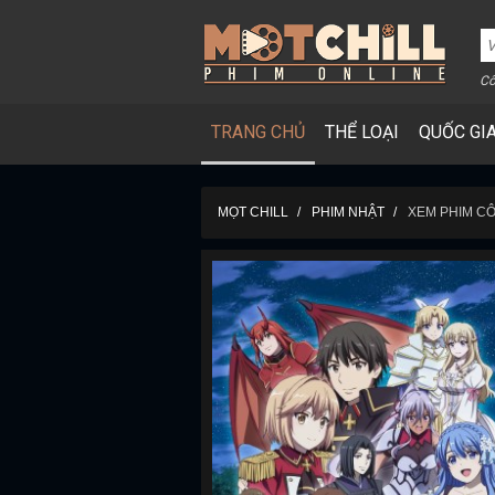
Cô
TRANG CHỦ
THỂ LOẠI
QUỐC GI
MỌT CHILL
PHIM NHẬT
XEM PHIM CÔ