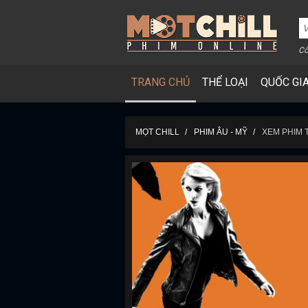
Cô
TRANG CHỦ
THỂ LOẠI
QUỐC GI
MỌT CHILL
PHIM ÂU - MỸ
XEM PHIM 