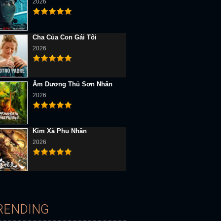
2026
Cha Của Con Gái Tôi
2026
Âm Dương Thủ Sơn Nhân
D Vietsub
Full HD Vietsub
Full HD Vietsub
2026
Kim Xà Phu Nhân
2026
ổ Quốc (Mùa 3)
Tổ Quốc (Mùa 2)
Tổ Quốc (Mùa 1)
RENDING