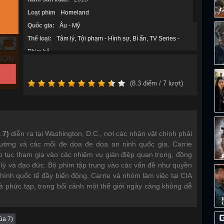
Loạt phim
Homeland
Quốc gia:
Âu - Mỹ
Thể loại:
Tâm lý
Tội phạm - Hình sự
Bí ẩn
TV Series -
Phim bộ
Diễn viên:
Mandy Patinkin
F. Murray Abraham
Morena
Baccarin
Miranda Otto
Sam Trammell
(
8.3
điểm /
7
lượt)
 7)
diễn ra tại Washington, D.C., nơi các nhân vật chính phải
trường và các mối đe dọa đe dọa an ninh quốc gia. Carrie
ếp tục tham gia vào các nhiệm vụ gián điệp quan trọng, đồng
 lý và đạo đức. Bộ phim tập trung vào các vấn đề như quyền
h hình quốc tế đầy biến động. Carrie và nhóm làm việc tại CIA
à phức tạp, trong bối cảnh một thế giới ngày càng không dễ
ùa 7)