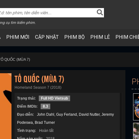
ng cụ tìm kiếm phim.
A
PHIM MỚI
CẬP NHẬT
PHIM BỘ
PHIM LẺ
PHIM CHI
TỔ QUỐC (MÙA 7)
TỔ QUỐC (MÙA 7)
P
Homeland Season 7 (2018)
Trạng thái:
Full HD Vietsub
Điểm IMDb:
8.3
Đạo diễn:
John Dahl
Guy Ferland
David Nutter
Jeremy
Podeswa
Brad Turner
Tình trạng:
Hoàn tất
Năm sản xuất:
2018