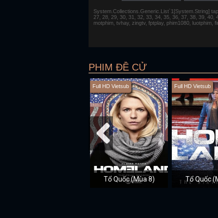
System.Collections.Generic.List`1[System.String] tap 1,
27, 28, 29, 30, 31, 32, 33, 34, 35, 36, 37, 38, 39, 40,
motphim, tvhay, zingtv, fptplay, phim1080, luotphim, 
PHIM ĐỀ CỬ
Full HD Vietsub
Full HD Vietsub
Tổ Quốc (Mùa 8)
Tổ Quốc (