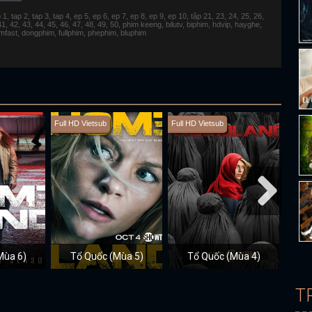
 tap 2, tap 3, tap 4, ep 5, ep 6, ep 7, ep 8, ep 9, ep 10, tập 21, 23, 24, 25, 26,
 41, 42, 43, 44, 45, 46, 47, 48, 49, 50, phim keeng, bilutv, biphim, hdvip, hayghe,
fimfast, dongphim, fullphim, phephim, bluphim
Full HD Vietsub
Full HD Vietsub
Full H
Mùa 6)
Tổ Quốc (Mùa 5)
Tổ Quốc (Mùa 4)
T
T