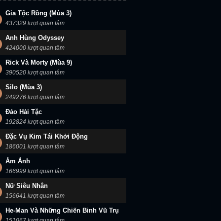
Gia Tộc Rồng (Mùa 3)
437329 lượt quan tâm
Anh Hùng Odyssey
424000 lượt quan tâm
Rick Và Morty (Mùa 9)
390520 lượt quan tâm
Silo (Mùa 3)
249276 lượt quan tâm
Đảo Hải Tặc
192824 lượt quan tâm
Đặc Vụ Kim Tái Khởi Động
186001 lượt quan tâm
Ám Ảnh
166999 lượt quan tâm
Nữ Siêu Nhân
156641 lượt quan tâm
He-Man Và Những Chiến Binh Vũ Trụ
151067 lượt quan tâm