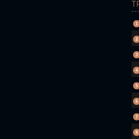
T
1
2
3
4
5
6
7
8