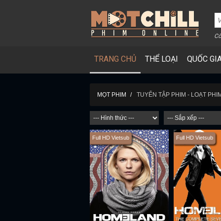
Cô
TRANG CHỦ
THỂ LOẠI
QUỐC GI
TUYỂN TẬP PHIM - LOẠT PH
MỌT PHIM
Full HD Vietsub
Full HD Vietsub