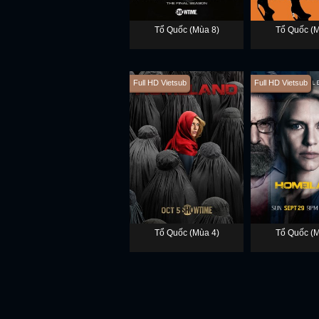
Tổ Quốc (Mùa 8)
Tổ Quốc (M
Full HD Vietsub
Full HD Vietsub
Tổ Quốc (Mùa 4)
Tổ Quốc (M