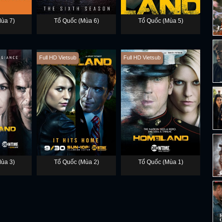
ùa 7)
Tổ Quốc (Mùa 6)
Tổ Quốc (Mùa 5)
Full HD Vietsub
Full HD Vietsub
ùa 3)
Tổ Quốc (Mùa 2)
Tổ Quốc (Mùa 1)