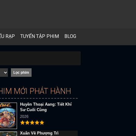
ẾU RẠP
TUYỂN TẬP PHIM
BLOG
HIM MỚI PHÁT HÀNH
Huyền Thoại Aang: Tiết Khí
Sư Cuối Cùng
2026
Xuân Về Phượng Trì