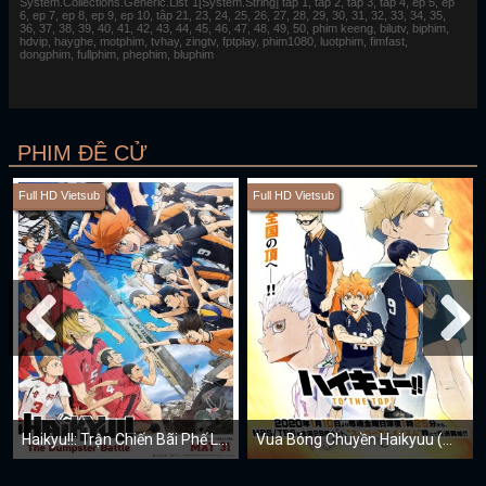
System.Collections.Generic.List`1[System.String] tap 1, tap 2, tap 3, tap 4, ep 5, ep
6, ep 7, ep 8, ep 9, ep 10, tập 21, 23, 24, 25, 26, 27, 28, 29, 30, 31, 32, 33, 34, 35,
36, 37, 38, 39, 40, 41, 42, 43, 44, 45, 46, 47, 48, 49, 50, phim keeng, bilutv, biphim,
hdvip, hayghe, motphim, tvhay, zingtv, fptplay, phim1080, luotphim, fimfast,
dongphim, fullphim, phephim, bluphim
PHIM ĐỀ CỬ
Full HD Vietsub
Full HD Vietsub
Haikyu!!: Trận Chiến Bãi Phế Liệu
Vua Bóng Chuyền Haikyuu (Mùa 4)