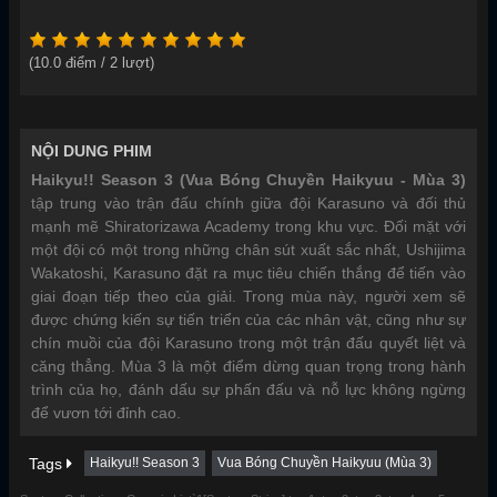
(
10.0
điểm /
2
lượt)
NỘI DUNG PHIM
Haikyu!! Season 3 (Vua Bóng Chuyền Haikyuu - Mùa 3)
tập trung vào trận đấu chính giữa đội Karasuno và đối thủ
mạnh mẽ Shiratorizawa Academy trong khu vực. Đối mặt với
một đội có một trong những chân sút xuất sắc nhất, Ushijima
Wakatoshi, Karasuno đặt ra mục tiêu chiến thắng để tiến vào
giai đoạn tiếp theo của giải. Trong mùa này, người xem sẽ
được chứng kiến sự tiến triển của các nhân vật, cũng như sự
chín muồi của đội Karasuno trong một trận đấu quyết liệt và
căng thẳng. Mùa 3 là một điểm dừng quan trọng trong hành
trình của họ, đánh dấu sự phấn đấu và nỗ lực không ngừng
để vươn tới đỉnh cao.
Tags
Haikyu!! Season 3
Vua Bóng Chuyền Haikyuu (Mùa 3)