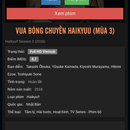
Xem phim
VUA BÓNG CHUYỀN HAIKYUU (MÙA 3)
Haikyu!! Season 3 (2016)
Trạng thái:
Full HD Vietsub
Điểm IMDb:
8.7
Đạo diễn:
Takashi Ôtsuka
Yûsuke Kamada
Kiyoshi Murayama
Hitomi
Ezoe
Toshiyuki Sone
Tình trạng:
Hoàn tất
Năm sản xuất:
2016
Loạt phim
Haikyu!!
Quốc gia:
Nhật Bản
Thể loại:
Tâm lý
Hài hước
Hoạt hình
TV Series - Phim bộ