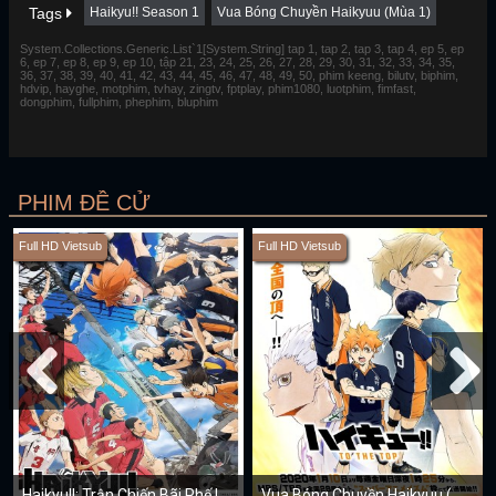
Tags
Haikyu!! Season 1
Vua Bóng Chuyền Haikyuu (Mùa 1)
System.Collections.Generic.List`1[System.String] tap 1, tap 2, tap 3, tap 4, ep 5, ep
6, ep 7, ep 8, ep 9, ep 10, tập 21, 23, 24, 25, 26, 27, 28, 29, 30, 31, 32, 33, 34, 35,
36, 37, 38, 39, 40, 41, 42, 43, 44, 45, 46, 47, 48, 49, 50, phim keeng, bilutv, biphim,
hdvip, hayghe, motphim, tvhay, zingtv, fptplay, phim1080, luotphim, fimfast,
dongphim, fullphim, phephim, bluphim
PHIM ĐỀ CỬ
Full HD Vietsub
Full HD Vietsub
Haikyu!!: Trận Chiến Bãi Phế Liệu
Vua Bóng Chuyền Haikyuu (Mùa 4)