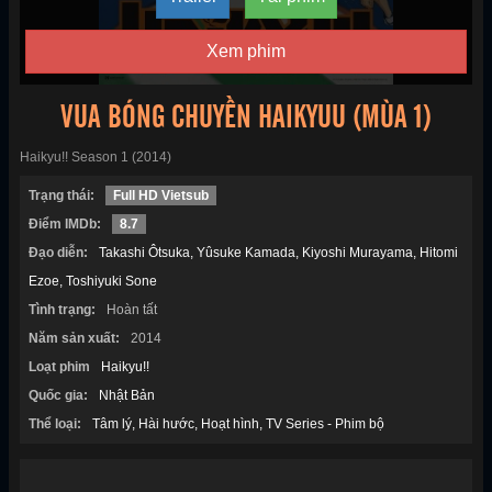
Xem phim
VUA BÓNG CHUYỀN HAIKYUU (MÙA 1)
Haikyu!! Season 1 (2014)
Trạng thái:
Full HD Vietsub
Điểm IMDb:
8.7
Đạo diễn:
Takashi Ôtsuka
Yûsuke Kamada
Kiyoshi Murayama
Hitomi
Ezoe
Toshiyuki Sone
Tình trạng:
Hoàn tất
Năm sản xuất:
2014
Loạt phim
Haikyu!!
Quốc gia:
Nhật Bản
Thể loại:
Tâm lý
Hài hước
Hoạt hình
TV Series - Phim bộ