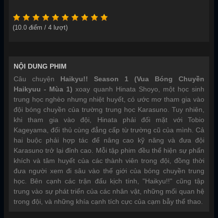
(
10.0
điểm /
4
lượt)
NỘI DUNG PHIM
Câu chuyện
Haikyu!! Season 1 (Vua Bóng Chuyền
Haikyuu - Mùa 1)
xoay quanh Hinata Shoyo, một học sinh
trung học nghèo nhưng nhiệt huyết, có ước mơ tham gia vào
đội bóng chuyền của trường trung học Karasuno. Tuy nhiên,
khi tham gia vào đội, Hinata phải đối mặt với Tobio
Kageyama, đối thủ cùng đẳng cấp từ trường cũ của mình. Cả
hai buộc phải hợp tác để nâng cao kỹ năng và đưa đội
Karasuno trở lại đỉnh cao. Mỗi tập phim đều thể hiện sự phấn
khích và tâm huyết của các thành viên trong đội, đồng thời
đưa người xem đi sâu vào thế giới của bóng chuyền trung
học. Bên cạnh các trận đấu kịch tính, "Haikyu!!" cũng tập
trung vào sự phát triển của các nhân vật, những mối quan hệ
trong đội, và những khía cạnh tích cực của cạm bẫy thể thao.