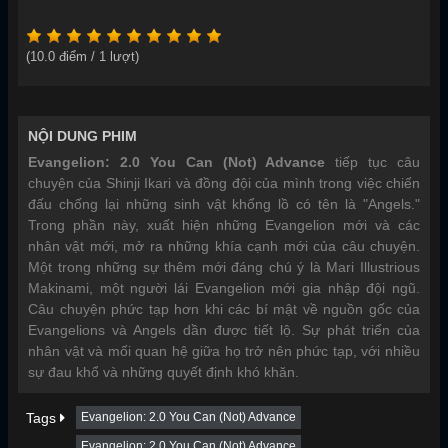
(
10.0
điểm /
1
lượt)
NỘI DUNG PHIM
Evangelion: 2.0 You Can (Not) Advance
tiếp tục câu
chuyện của Shinji Ikari và đồng đội của mình trong việc chiến
đấu chống lại những sinh vật khổng lồ có tên là "Angels."
Trong phần này, xuất hiện những Evangelion mới và các
nhân vật mới, mở ra những khía cạnh mới của câu chuyện.
Một trong những sự thêm mới đáng chú ý là Mari Illustrious
Makinami, một người lái Evangelion mới gia nhập đội ngũ.
Câu chuyện phức tạp hơn khi các bí mật về nguồn gốc của
Evangelions và Angels dần được tiết lộ. Sự phát triển của
nhân vật và mối quan hệ giữa họ trở nên phức tạp, với nhiều
sự đau khổ và những quyết định khó khăn.
Tags
Evangelion: 2.0 You Can (Not) Advance
Evangelion: 2.0 You Can (Not) Advance