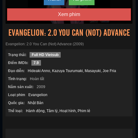
Xem phim
EVANGELION: 2.0 YOU CAN (NOT) ADVANCE
Evangelion: 2.0 You Can (Not) Advance (2009)
Trạng thái:
Full HD Vietsub
Điểm IMDb:
7.9
Đạo diễn:
Hideaki Anno
Kazuya Tsurumaki
Masayuki
Joe Fria
Tình trạng:
Hoàn tất
Năm sản xuất:
2009
Loạt phim
Evangelion
Quốc gia:
Nhật Bản
Thể loại:
Hành động
Tâm lý
Hoạt hình
Phim lẻ