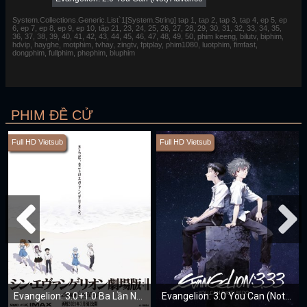
System.Collections.Generic.List`1[System.String] tap 1, tap 2, tap 3, tap 4, ep 5, ep
6, ep 7, ep 8, ep 9, ep 10, tập 21, 23, 24, 25, 26, 27, 28, 29, 30, 31, 32, 33, 34, 35,
36, 37, 38, 39, 40, 41, 42, 43, 44, 45, 46, 47, 48, 49, 50, phim keeng, bilutv, biphim,
hdvip, hayghe, motphim, tvhay, zingtv, fptplay, phim1080, luotphim, fimfast,
dongphim, fullphim, phephim, bluphim
PHIM ĐỀ CỬ
Full HD Vietsub
Full HD Vietsub
Evangelion: 3.0+1.0 Ba Lần Ngày Xưa
Evangelion: 3.0 You Can (Not) Redo