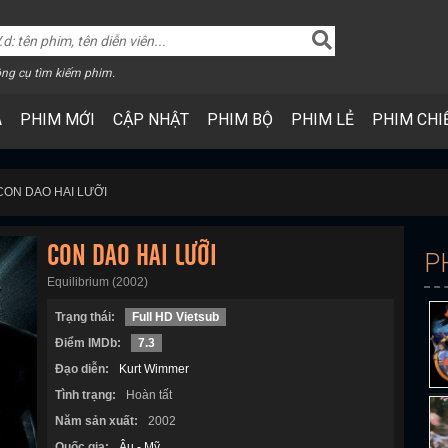
ng cụ tìm kiếm phim.
A
PHIM MỚI
CẬP NHẬT
PHIM BỘ
PHIM LẺ
PHIM CHI
CON DAO HAI LƯỠI
CON DAO HAI LƯỠI
P
Equilibrium (2002)
Trạng thái:
Full HD Vietsub
Điểm IMDb:
7.3
Đạo diễn:
Kurt Wimmer
Tình trạng:
Hoàn tất
Năm sản xuất:
2002
Quốc gia:
Âu - Mỹ