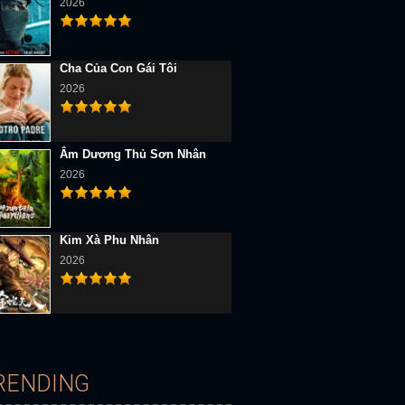
2026
Cha Của Con Gái Tôi
2026
Âm Dương Thủ Sơn Nhân
D Vietsub
Full HD Vietsub
Full HD Vietsub
2026
Kim Xà Phu Nhân
2026
ỡi Dao Hiểm Hóc
Lão Cửu Môn: Thanh Sơn Hải Đường
Khoảng Thời Gian Tuyệt Vời
RENDING