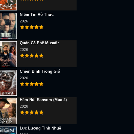
Niềm Tin Vô Thực
2026
Quán Cà Phê Musafir
2026
Chiến Binh Trong Gió
2026
Hẻm Núi Ransom (Mùa 2)
2026
Lực Lượng Tinh Nhuệ