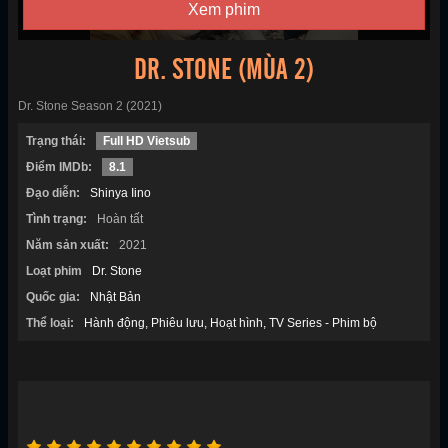
Xem phim
DR. STONE (MÙA 2)
Dr. Stone Season 2 (2021)
Trạng thái:
Full HD Vietsub
Điểm IMDb:
8.1
Đạo diễn:
Shinya Iino
Tình trạng:
Hoàn tất
Năm sản xuất:
2021
Loạt phim
Dr. Stone
Quốc gia:
Nhật Bản
Thể loại:
Hành động
Phiêu lưu
Hoạt hình
TV Series - Phim bộ