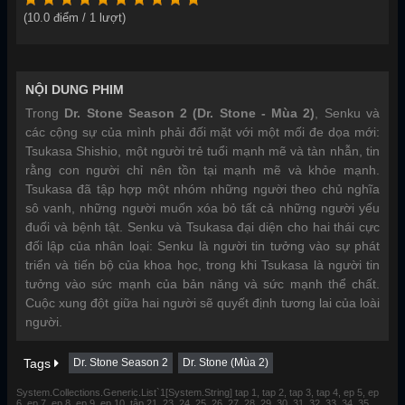
(
10.0
điểm /
1
lượt)
NỘI DUNG PHIM
Trong
Dr. Stone Season 2 (Dr. Stone - Mùa 2)
, Senku và
các cộng sự của mình phải đối mặt với một mối đe dọa mới:
Tsukasa Shishio, một người trẻ tuổi mạnh mẽ và tàn nhẫn, tin
rằng con người chỉ nên tồn tại mạnh mẽ và khỏe mạnh.
Tsukasa đã tập hợp một nhóm những người theo chủ nghĩa
sô vanh, những người muốn xóa bỏ tất cả những người yếu
đuối và bệnh tật. Senku và Tsukasa đại diện cho hai thái cực
đối lập của nhân loại: Senku là người tin tưởng vào sự phát
triển và tiến bộ của khoa học, trong khi Tsukasa là người tin
tưởng vào sức mạnh của bản năng và sức mạnh thể chất.
Cuộc xung đột giữa hai người sẽ quyết định tương lai của loài
người.
Tags
Dr. Stone Season 2
Dr. Stone (Mùa 2)
System.Collections.Generic.List`1[System.String] tap 1, tap 2, tap 3, tap 4, ep 5, ep
6, ep 7, ep 8, ep 9, ep 10, tập 21, 23, 24, 25, 26, 27, 28, 29, 30, 31, 32, 33, 34, 35,