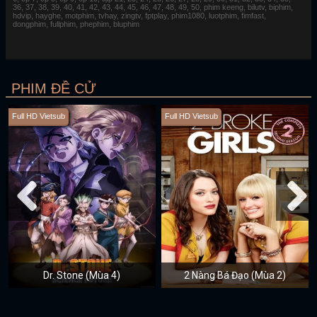
36, 37, 38, 39, 40, 41, 42, 43, 44, 45, 46, 47, 48, 49, 50, phim keeng, bilutv, biphim,
hdvip, hayghe, motphim, tvhay, zingtv, fptplay, phim1080, luotphim, fimfast,
dongphim, fullphim, phephim, bluphim
PHIM ĐỀ CỬ
Full HD Vietsub
Full HD Vietsub
Dr. Stone (Mùa 4)
2 Nàng Bá Đạo (Mùa 2)