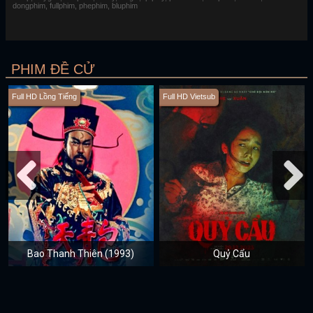
dongphim, fullphim, phephim, bluphim
PHIM ĐỀ CỬ
Full HD Lồng Tiếng
Full HD Vietsub
Bao Thanh Thiên (1993)
Quỷ Cẩu