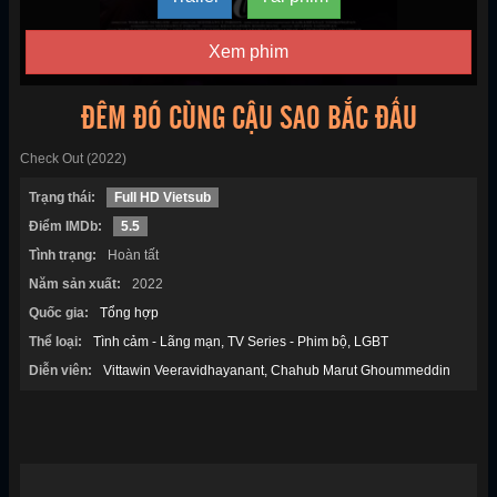
Xem phim
ĐÊM ĐÓ CÙNG CẬU SAO BẮC ĐẨU
Check Out (2022)
Trạng thái:
Full HD Vietsub
Điểm IMDb:
5.5
Tình trạng:
Hoàn tất
Năm sản xuất:
2022
Quốc gia:
Tổng hợp
Thể loại:
Tình cảm - Lãng mạn
TV Series - Phim bộ
LGBT
Diễn viên:
Vittawin Veeravidhayanant
Chahub Marut Ghoummeddin