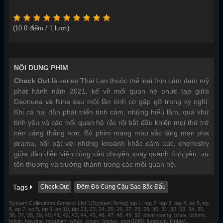
(
10.0
điểm /
1
lượt)
NỘI DUNG PHIM
Check Out
là series Thái Lan thuộc thể loại tình cảm đam mỹ
phát hành năm 2021, kể về mối quan hệ phức tạp giữa
Daonuea và Nine sau một lần tình cờ gặp gỡ trong kỳ nghỉ.
Khi cả hai dần phát triển tình cảm, những hiểu lầm, quá khứ
tình yêu và các mối quan hệ rắc rối bắt đầu khiến mọi thứ trở
nên căng thẳng hơn. Bộ phim mang màu sắc lãng mạn pha
drama, nổi bật với những khoảnh khắc cảm xúc, chemistry
giữa dàn diễn viên cùng câu chuyện xoay quanh tình yêu, sự
tổn thương và trưởng thành trong các mối quan hệ.
Tags
Check Out
Đêm Đó Cùng Cậu Sao Bắc Đẩu
System.Collections.Generic.List`1[System.String] tap 1, tap 2, tap 3, tap 4, ep 5, ep
6, ep 7, ep 8, ep 9, ep 10, tập 21, 23, 24, 25, 26, 27, 28, 29, 30, 31, 32, 33, 34, 35,
36, 37, 38, 39, 40, 41, 42, 43, 44, 45, 46, 47, 48, 49, 50, phim keeng, bilutv, biphim,
hdvip, hayghe, motphim, tvhay, zingtv, fptplay, phim1080, luotphim, fimfast,