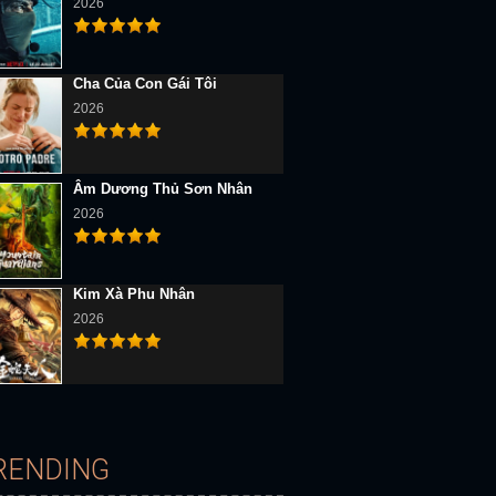
2026
Cha Của Con Gái Tôi
2026
D Vietsub
Full HD Vietsub
Full HD Vietsub
Âm Dương Thủ Sơn Nhân
2026
Kim Xà Phu Nhân
2026
g Chúa Cuối Cùng
Võ Sĩ Đạo Cuối Cùng
Đại Chiến Người Khổng Lồ: Lần Tấn Công Cuối Cùng
RENDING