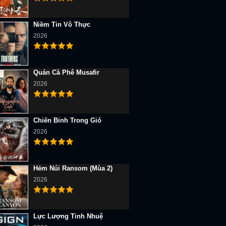
Niềm Tin Vô Thực
2026
Quán Cà Phê Musafir
2026
Chiến Binh Trong Gió
2026
Hẻm Núi Ransom (Mùa 2)
2026
Lực Lượng Tinh Nhuệ