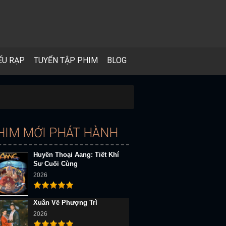
ẾU RẠP
TUYỂN TẬP PHIM
BLOG
HIM MỚI PHÁT HÀNH
Huyền Thoại Aang: Tiết Khí
Sư Cuối Cùng
2026
Xuân Về Phượng Trì
2026