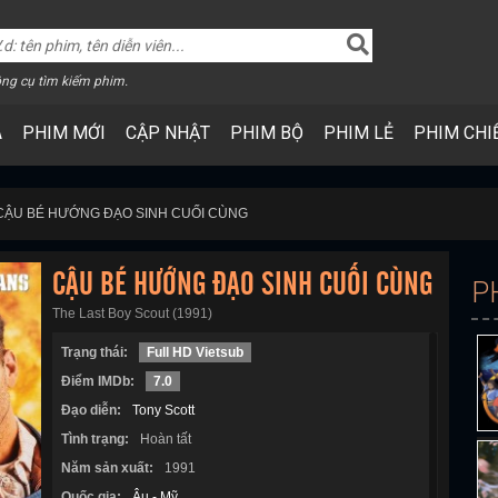
ng cụ tìm kiếm phim.
A
PHIM MỚI
CẬP NHẬT
PHIM BỘ
PHIM LẺ
PHIM CHI
CẬU BÉ HƯỚNG ĐẠO SINH CUỐI CÙNG
CẬU BÉ HƯỚNG ĐẠO SINH CUỐI CÙNG
P
The Last Boy Scout (1991)
Trạng thái:
Full HD Vietsub
Điểm IMDb:
7.0
Đạo diễn:
Tony Scott
Tình trạng:
Hoàn tất
Năm sản xuất:
1991
Quốc gia:
Âu - Mỹ