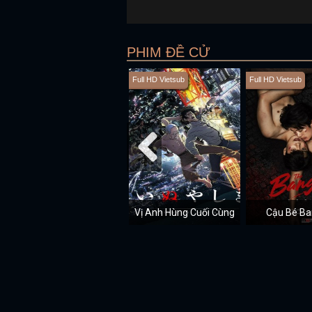
PHIM ĐỀ CỬ
Full HD Vietsub
Full HD Vietsub
Vị Anh Hùng Cuối Cùng
Cậu Bé Ba