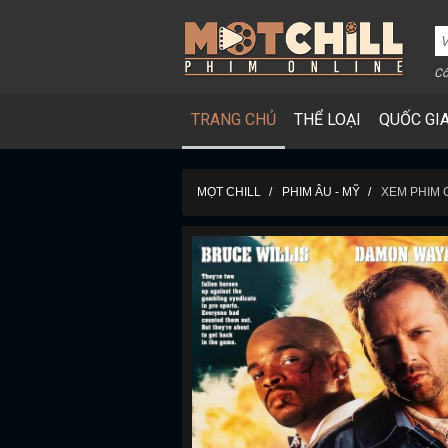
Cô
TRANG CHỦ
THỂ LOẠI
QUỐC GI
MỌT CHILL
PHIM ÂU - MỸ
XEM PHIM 