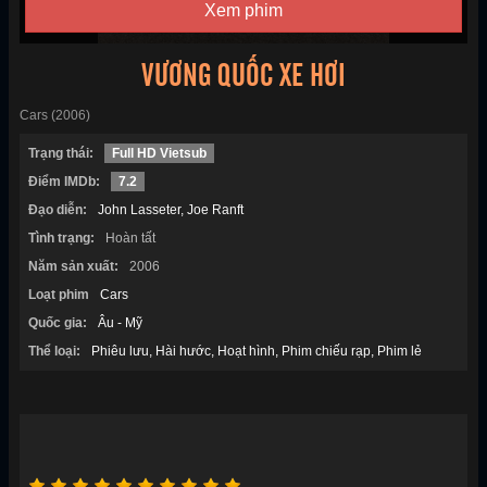
Xem phim
VƯƠNG QUỐC XE HƠI
Cars (2006)
Trạng thái:
Full HD Vietsub
Điểm IMDb:
7.2
Đạo diễn:
John Lasseter
Joe Ranft
Tình trạng:
Hoàn tất
Năm sản xuất:
2006
Loạt phim
Cars
Quốc gia:
Âu - Mỹ
Thể loại:
Phiêu lưu
Hài hước
Hoạt hình
Phim chiếu rạp
Phim lẻ