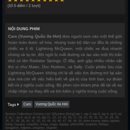
(
10.0
điểm /
2
lượt)
NỘI DUNG PHIM
Cars (Vương Quốc Xe Hơi)
đưa người xem vào một thế giới
hoàn toàn được số hóa, nhưng toàn bộ dân cư đều là những
chiếc xe ô tô. Lightning McQueen, một chiếc xe đua nhanh
chóng và tự tin, đột ngột bị mất đường và lạc vào một thị trấn
nhỏ có tên Radiator Springs. Ở đây, anh gặp nhiều nhân vật
thú vị như Mater, Doc Hudson, và Sally. Cuộc phiêu lưu của
Lightning McQueen không chỉ là về việc tìm đường trở lại sân
đua mà còn về việc hiểu biết về giá trị của tình bạn, sự đoàn
kết và ý nghĩa cuộc sống. Bộ phim còn khám phá đề tài về sự
chấp nhận sự thay đổi và tìm kiếm ý nghĩa trong cuộc sống.
Tags
Cars
Vương Quốc Xe Hơi
System.Collections.Generic.List`1[System.String] tap 1, tap 2, tap 3, tap 4, ep 5, ep
6, ep 7, ep 8, ep 9, ep 10, tập 21, 23, 24, 25, 26, 27, 28, 29, 30, 31, 32, 33, 34, 35,
36, 37, 38, 39, 40, 41, 42, 43, 44, 45, 46, 47, 48, 49, 50, phim keeng, bilutv, biphim,
hdvip, hayghe, motphim, tvhay, zingtv, fptplay, phim1080, luotphim, fimfast,
dongphim, fullphim, phephim, bluphim