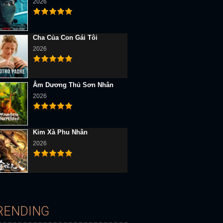
2026
Cha Của Con Gái Tôi
2026
D Vietsub
Âm Dương Thủ Sơn Nhân
2026
Kim Xà Phu Nhân
2026
ơng Quốc Xe Hơi
RENDING