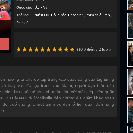
Quốc gia:
Âu - Mỹ
Thể loại:
Phiêu lưu
Hài hước
Hoạt hình
Phim chiếu rạp
Phim lẻ
(
10.0
điểm /
2
lượt)
ển hướng từ chủ đề tập trung vào cuộc sống của Lightning
 và thay vào đó tập trung vào Mater, người bạn thân của
phiêu lưu quốc tế khi anh nhầm lẫn với một điệp viên quốc
u lưu đưa Mater và McMissile đến những địa điểm khác nhau
London, để chống lại một âm mưu đen tối liên quan đến năng
tế.