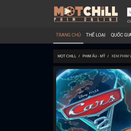
Cô
TRANG CHỦ
THỂ LOẠI
QUỐC GI
MỌT CHILL
PHIM ÂU - MỸ
XEM PHIM 