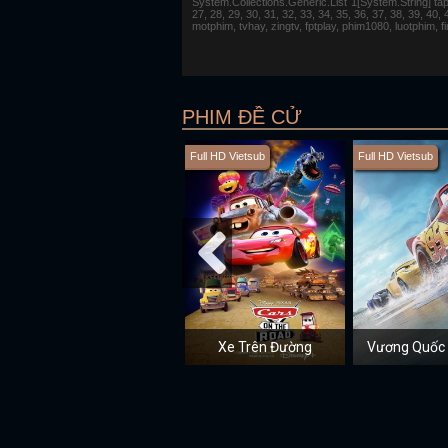
System.Collections.Generic.List`1[System.String] tap 1,
27, 28, 29, 30, 31, 32, 33, 34, 35, 36, 37, 38, 39, 40,
motphim, tvhay, zingtv, fptplay, phim1080, luotphim, 
PHIM ĐỀ CỬ
Full HD Vietsub
Full HD Vietsub
Xe Trên Đường
Vương Quốc 