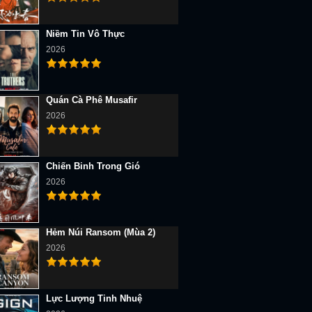
Niềm Tin Vô Thực
2026
Quán Cà Phê Musafir
2026
Chiến Binh Trong Gió
2026
Hẻm Núi Ransom (Mùa 2)
2026
Lực Lượng Tinh Nhuệ