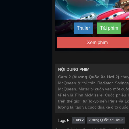
Trailer
Tải phim
Xem phim
NỘI DUNG PHIM
Cars 2 (Vương Quốc Xe Hơi 2)
chuy
McQueen ở thị trấn Radiator Springs
McQueen. Mater bị cuốn vào một cuộc 
tế tên là Finn McMissile. Cuộc phiê
trên thế giới, từ Tokyo đến Paris và 
lượng tái tạo và cuộc đua xe ô tô quốc 
Tags
Cars 2
Vương Quốc Xe Hơi 2