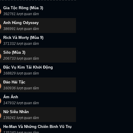
Gia Tộc Rồng (Mùa 3)
392761 lượt quan tâm
Anh Hùng Odyssey
386991 lượt quan tâm
Rick Và Morty (Mùa 9)
371332 lượt quan tâm
Silo (Mùa 3)
206733 lượt quan tâm
Đặc Vụ Kim Tái Khởi Động
168829 lượt quan tâm
Đảo Hải Tặc
160936 lượt quan tâm
Ám Ảnh
147932 lượt quan tâm
Nữ Siêu Nhân
139241 lượt quan tâm
He-Man Và Những Chiến Binh Vũ Trụ
135240 lượt quan tâm