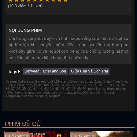
(
10.0
điểm /
1
lượt)
NỘI DUNG PHIM
Chỉ trong vài phút đầy kịch tính, cuộc sống của một nữ luật sư
bị đảo lộn khi chuyến thăm điền trang gia đình vị hôn phu
khơi dậy giữa cô và người con riêng của chồng tương lai một
mối liên kết mãnh liệt không thể cưỡng lại.
Tags
Between Father and Son
Giữa Cha Và Con Trai
System.Collections.Generic.List`1[System.String] tap 1, tap 2, tap 3, tap 4, ep 5, ep
6, ep 7, ep 8, ep 9, ep 10, tập 21, 23, 24, 25, 26, 27, 28, 29, 30, 31, 32, 33, 34, 35,
36, 37, 38, 39, 40, 41, 42, 43, 44, 45, 46, 47, 48, 49, 50, phim keeng, bilutv, biphim,
hdvip, hayghe, motphim, tvhay, zingtv, fptplay, phim1080, luotphim, fimfast,
dongphim, fullphim, phephim, bluphim
PHIM ĐỀ CỬ
Full HD Vietsub
Full HD Vietsub