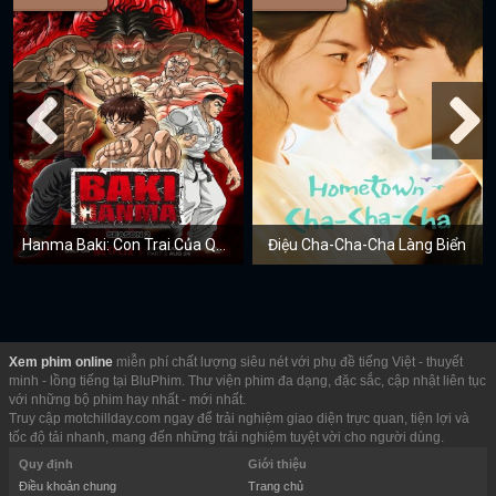
Hanma Baki: Con Trai Của Quỷ (Mùa 2)
Điệu Cha-Cha-Cha Làng Biển
Xem phim online
miễn phí chất lượng siêu nét với phụ đề tiếng Việt - thuyết
minh - lồng tiếng tại BluPhim. Thư viện phim đa dạng, đặc sắc, cập nhật liên tục
với những bộ phim hay nhất - mới nhất.
Truy cập motchillday.com ngay để trải nghiệm giao diện trực quan, tiện lợi và
tốc độ tải nhanh, mang đến những trải nghiệm tuyệt vời cho người dùng.
Quy định
Giới thiệu
Điều khoản chung
Trang chủ