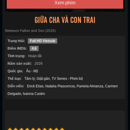
Xem phim
GIỮA CHA VÀ CON TRAI
Between Father and Son (2026)
Trạng thái:
Full HD Vietsub
Điểm IMDb:
4.6
Tình trạng:
Hoàn tất
Năm sản xuất:
2026
Quốc gia:
Âu - Mỹ
Thể loại:
Tâm lý
Giật gân
TV Series - Phim bộ
Diễn viên:
Erick Elias
Natalia Plascencia
Pamela Almanza
Carmen
Delgado
Ivanna Castro