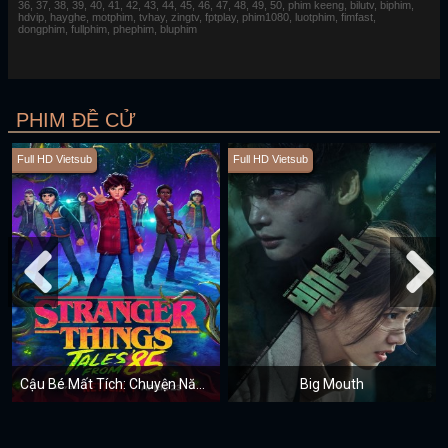
36, 37, 38, 39, 40, 41, 42, 43, 44, 45, 46, 47, 48, 49, 50, phim keeng, bilutv, biphim,
hdvip, hayghe, motphim, tvhay, zingtv, fptplay, phim1080, luotphim, fimfast,
dongphim, fullphim, phephim, bluphim
PHIM ĐỀ CỬ
Full HD Vietsub
Full HD Vietsub
Cậu Bé Mất Tích: Chuyện Năm 85
Big Mouth