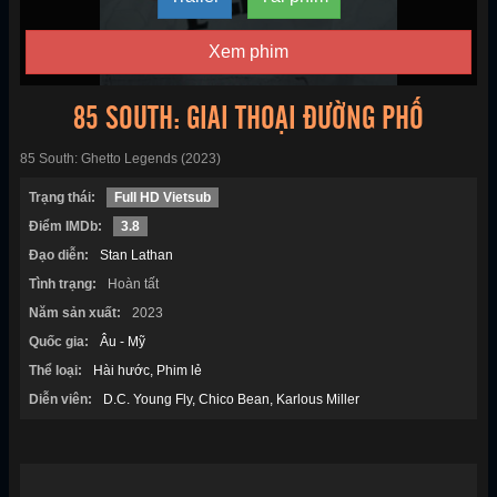
Xem phim
85 SOUTH: GIAI THOẠI ĐƯỜNG PHỐ
85 South: Ghetto Legends (2023)
Trạng thái:
Full HD Vietsub
Điểm IMDb:
3.8
Đạo diễn:
Stan Lathan
Tình trạng:
Hoàn tất
Năm sản xuất:
2023
Quốc gia:
Âu - Mỹ
Thể loại:
Hài hước
Phim lẻ
Diễn viên:
D.C. Young Fly
Chico Bean
Karlous Miller