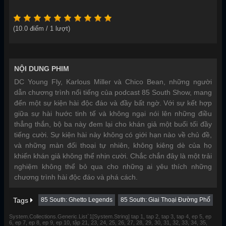
(
10.0
điểm /
1
lượt)
NỘI DUNG PHIM
DC Young Fly, Karlous Miller và Chico Bean, những người
dẫn chương trình nổi tiếng của podcast 85 South Show, mang
đến một sự kiện hài độc đáo và đầy bất ngờ. Với sự kết hợp
giữa sự hài hước tinh tế và không ngại nói lên những điều
thẳng thắn, bộ ba này đem lại cho khán giả một buổi tối đầy
tiếng cười. Sự kiện hài này không có giới hạn nào về chủ đề,
và những màn đối thoại tự nhiên, không kiêng dè của họ
khiến khán giả không thể nhịn cười. Chắc chắn đây là một trải
nghiệm không thể bỏ qua cho những ai yêu thích những
chương trình hài độc đáo và phá cách.
Tags
85 South: Ghetto Legends
85 South: Giai Thoại Đường Phố
System.Collections.Generic.List`1[System.String] tap 1, tap 2, tap 3, tap 4, ep 5, ep
6, ep 7, ep 8, ep 9, ep 10, tập 21, 23, 24, 25, 26, 27, 28, 29, 30, 31, 32, 33, 34, 35,