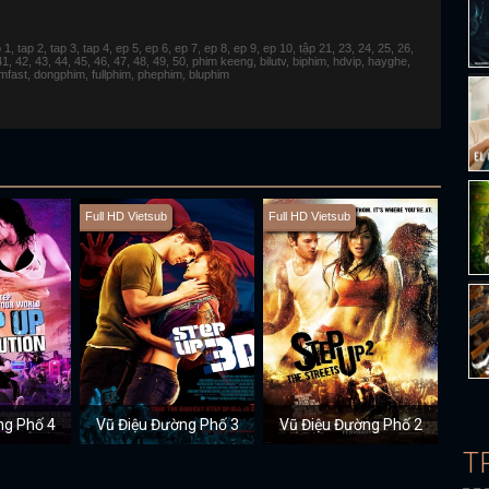
 tap 2, tap 3, tap 4, ep 5, ep 6, ep 7, ep 8, ep 9, ep 10, tập 21, 23, 24, 25, 26,
 41, 42, 43, 44, 45, 46, 47, 48, 49, 50, phim keeng, bilutv, biphim, hdvip, hayghe,
fimfast, dongphim, fullphim, phephim, bluphim
Full HD Vietsub
Full HD Vietsub
ng Phố 4
Vũ Điệu Đường Phố 3
Vũ Điệu Đường Phố 2
T