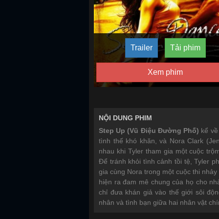
Trailer
Tải phim
Xem phim
NỘI DUNG PHIM
Step Up (Vũ Điệu Đường Phố)
kể về
tình thế khó khăn, và Nora Clark (Je
nhau khi Tyler tham gia một cuộc trộm
Để tránh khỏi tình cảnh tồi tệ, Tyler 
gia cùng Nora trong một cuộc thi nhảy 
hiện ra đam mê chung của họ cho nhả
chỉ đưa khán giả vào thế giới sôi đ
nhân và tình bạn giữa hai nhân vật chí