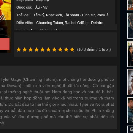
Quốc gia:
Âu - Mỹ
Thể loại:
Tâm lý
Nhạc kịch
Tội phạm - Hình sự
Phim lẻ
Diễn viên:
Channing Tatum
Rachel Griffiths
Deirdre
Lovejoy
Anne Fletcher
Mario
(
10.0
điểm /
1
lượt)
 Tyler Gage (Channing Tatum), một chàng trai đường phố có
nna Dewan), một sinh viên nghệ thuật tài năng. Cả hai gặp
 tại trường nghệ thuật nơi Nora đang học và sau đó bị bắt.
phải thực hiện hợp đồng làm việc xã hội trong trường và tham
lớn. Dù bắt đầu từ hai thế giới khác nhau, Tyler và Nora phát
y và bắt đầu hợp tác để chuẩn bị cho cuộc thi. Phim không
ộng của vũ đạo đường phố mà còn thể hiện sự phát triển cá
nh.