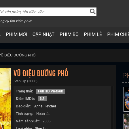
ng cụ tìm kiếm phim.
A
PHIM MỚI
CẬP NHẬT
PHIM BỘ
PHIM LẺ
PHIM CHI
VŨ ĐIỆU ĐƯỜNG PHỐ
VŨ ĐIỆU ĐƯỜNG PHỐ
P
Step Up (2006)
Trạng thái:
Full HD Vietsub
Điểm IMDb:
6.5
Đạo diễn:
Anne Fletcher
Tình trạng:
Hoàn tất
Năm sản xuất:
2006
Loạt phim
Step Up