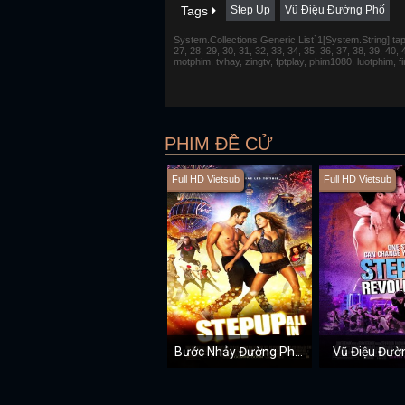
Tags
Step Up
Vũ Điệu Đường Phố
System.Collections.Generic.List`1[System.String] tap 1,
27, 28, 29, 30, 31, 32, 33, 34, 35, 36, 37, 38, 39, 40,
motphim, tvhay, zingtv, fptplay, phim1080, luotphim, 
PHIM ĐỀ CỬ
Full HD Vietsub
Full HD Vietsub
Bước Nhảy Đường Phố 5
Vũ Điệu Đườ