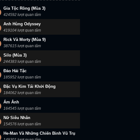
Gia Tộc Rồng (Mùa 3)
424592 lượt quan tâm
Anh Hùng Odyssey
419104 lượt quan tâm
Rick Và Morty (Mùa 9)
387615 lượt quan tâm
Silo (Mùa 3)
244383 lượt quan tâm
Đảo Hải Tặc
185952 lượt quan tâm
Đặc Vụ Kim Tái Khởi Động
184062 lượt quan tâm
Ám Ảnh
164545 lượt quan tâm
Nữ Siêu Nhân
154576 lượt quan tâm
He-Man Và Những Chiến Binh Vũ Trụ
149301 lượt quan tâm