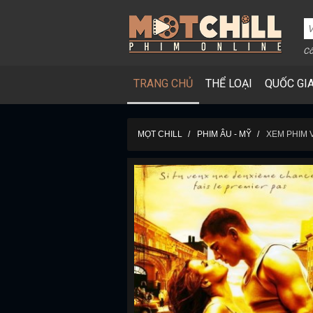
Cô
TRANG CHỦ
THỂ LOẠI
QUỐC GI
MỌT CHILL
PHIM ÂU - MỸ
XEM PHIM 