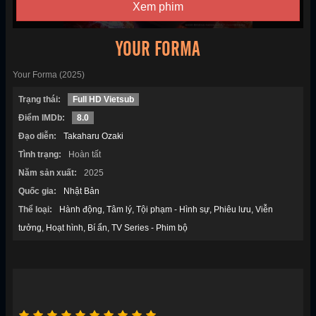
Xem phim
YOUR FORMA
Your Forma (2025)
Trạng thái:
Full HD Vietsub
Điểm IMDb:
8.0
Đạo diễn:
Takaharu Ozaki
Tình trạng:
Hoàn tất
Năm sản xuất:
2025
Quốc gia:
Nhật Bản
Thể loại:
Hành động
Tâm lý
Tội phạm - Hình sự
Phiêu lưu
Viễn
tưởng
Hoạt hình
Bí ẩn
TV Series - Phim bộ