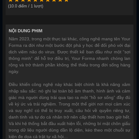
(
10.0
điểm /
1
lượt)
NỘI DUNG PHIM
Năm 2023, trong một thực tại khác, công nghệ mang tên Your
Forma ra đời như một bước đột phá y học để đối phó với đại
dịch viêm não do virus. Được thiết kế ban đầu như một “sợi
thông minh” để hỗ trợ điều trị, Your Forma nhanh chóng lan
rộng và trở thành phần không thể thiếu trong đời sống hàng
ngày.
Điều khiến công nghệ này khác biệt chính là khả năng xâm
nhập sâu sắc: nó ghi lại toàn bộ âm thanh, hình ảnh và cảm
giác mà người dùng trải qua tạo ra một “hồ sơ sống” đầy đủ
về ký ức và trải nghiệm. Trong một thế giới nơi mọi cảm xúc
và suy nghĩ có thể bị truy xuất, câu hỏi về quyền riêng tư,
danh tính và tự do cá nhân trở nên cấp thiết hơn bao giờ hết.
Và khi hệ thống bắt đầu xuất hiện lỗi, những bí mật chôn giấu
trong dữ liệu người dùng dần lộ diện, kéo theo một chuỗi sự
kiện đe dọa cả trật tự xã hội…