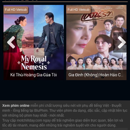
Full HD Vietsub
Full HD Vietsub
Kẻ Thù Hoàng Gia Của Tôi
Gia Đình (Không) Hoàn Hảo Của Tôi
Xem phim online
miễn phí chất lượng siêu nét với phụ đề tiếng Việt - thuyết
minh - lồng tiếng tại BluPhim. Thư viện phim đa dạng, đặc sắc, cập nhật liên tục
với những bộ phim hay nhất - mới nhất.
Truy cập motchillday.com ngay để trải nghiệm giao diện trực quan, tiện lợi và
tốc độ tải nhanh, mang đến những trải nghiệm tuyệt vời cho người dùng.