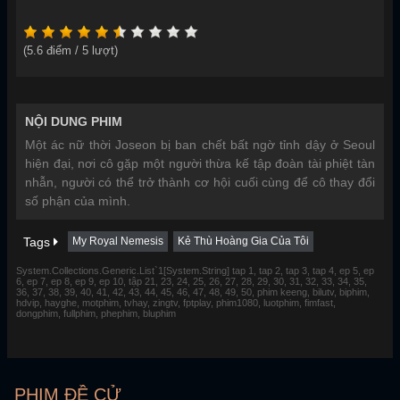
(
5.6
điểm /
5
lượt)
NỘI DUNG PHIM
Một ác nữ thời Joseon bị ban chết bất ngờ tỉnh dậy ở Seoul
hiện đại, nơi cô gặp một người thừa kế tập đoàn tài phiệt tàn
nhẫn, người có thể trở thành cơ hội cuối cùng để cô thay đổi
số phận của mình.
Tags
My Royal Nemesis
Kẻ Thù Hoàng Gia Của Tôi
System.Collections.Generic.List`1[System.String] tap 1, tap 2, tap 3, tap 4, ep 5, ep
6, ep 7, ep 8, ep 9, ep 10, tập 21, 23, 24, 25, 26, 27, 28, 29, 30, 31, 32, 33, 34, 35,
36, 37, 38, 39, 40, 41, 42, 43, 44, 45, 46, 47, 48, 49, 50, phim keeng, bilutv, biphim,
hdvip, hayghe, motphim, tvhay, zingtv, fptplay, phim1080, luotphim, fimfast,
dongphim, fullphim, phephim, bluphim
PHIM ĐỀ CỬ