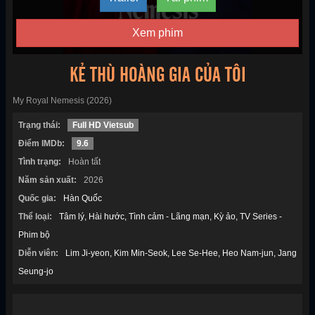
Xem phim
KẺ THÙ HOÀNG GIA CỦA TÔI
My Royal Nemesis (2026)
Trạng thái:
Full HD Vietsub
Điểm IMDb:
9.6
Tình trạng:
Hoàn tất
Năm sản xuất:
2026
Quốc gia:
Hàn Quốc
Thể loại:
Tâm lý
Hài hước
Tình cảm - Lãng mạn
Kỳ ảo
TV Series -
Phim bộ
Diễn viên:
Lim Ji-yeon
Kim Min-Seok
Lee Se-Hee
Heo Nam-jun
Jang
Seung-jo