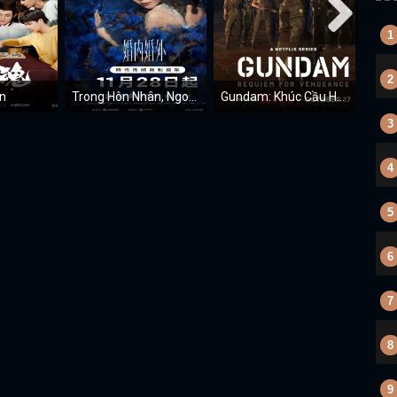
1
2
n
Trong Hôn Nhân, Ngoài Hôn Nhân
Gundam: Khúc Cầu Hồn Thù Hận
3
4
5
6
7
8
9