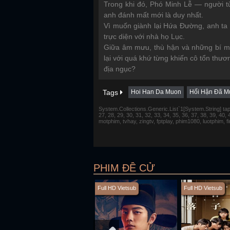
Trong khi đó, Phó Minh Lễ — người t
anh đánh mất mới là duy nhất.
Vì muốn giành lại Hứa Đường, anh ta 
trực diện với nhà họ Lục.
Giữa âm mưu, thù hận và những bí mậ
lại với quá khứ từng khiến cô tổn thư
địa ngục?
Tags
Hoi Han Da Muon
Hối Hận Đã M
System.Collections.Generic.List`1[System.String] tap 1,
27, 28, 29, 30, 31, 32, 33, 34, 35, 36, 37, 38, 39, 40,
motphim, tvhay, zingtv, fptplay, phim1080, luotphim, 
PHIM ĐỀ CỬ
Full HD Vietsub
Full HD Vietsub