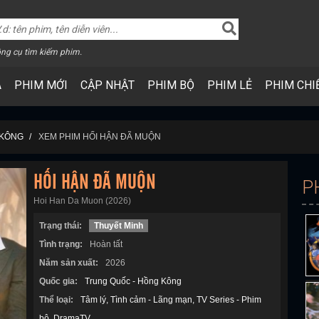
ng cụ tìm kiếm phim.
A
PHIM MỚI
CẬP NHẬT
PHIM BỘ
PHIM LẺ
PHIM CHI
 KÔNG
XEM PHIM HỐI HẬN ĐÃ MUỘN
HỐI HẬN ĐÃ MUỘN
P
Hoi Han Da Muon (2026)
Trạng thái:
Thuyết Minh
Tình trạng:
Hoàn tất
Năm sản xuất:
2026
Quốc gia:
Trung Quốc - Hồng Kông
Thể loại:
Tâm lý
Tình cảm - Lãng mạn
TV Series - Phim
bộ
DramaTV