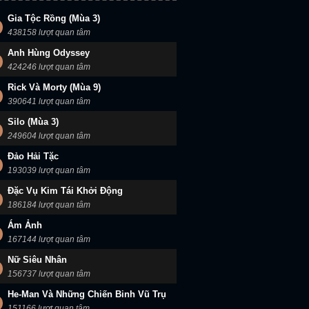
Gia Tộc Rồng (Mùa 3)
438158 lượt quan tâm
Anh Hùng Odyssey
424246 lượt quan tâm
Cuộc Sống Thảnh Thơi Tại Dị Giới Của Cựu ứng Viên Dũng Giả Đã Gian Lận Từ Cấp Độ Hai
Muốn Nhìn Thấy Em
Muộn Còn Hơn Ế
Rick Và Morty (Mùa 9)
390641 lượt quan tâm
Silo (Mùa 3)
249604 lượt quan tâm
Đảo Hải Tặc
193039 lượt quan tâm
Đặc Vụ Kim Tái Khởi Động
186184 lượt quan tâm
Ám Ảnh
167144 lượt quan tâm
Nữ Siêu Nhân
156737 lượt quan tâm
He-Man Và Những Chiến Binh Vũ Trụ
151166 lượt quan tâm