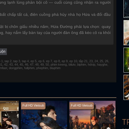
ừng lạnh lùng phản bội cô — cuối cùng cũng nhận ra người
bất chấp tất cả, điên cuồng phá hủy nhà họ Hứa và đối đầu
t bị chôn giấu nhiều năm, Hứa Đường phải lựa chọn: quay
ơng, hay nắm lấy bàn tay của người đàn ông đã kéo cô ra khỏi
uộn
 tap 2, tap 3, tap 4, ep 5, ep 6, ep 7, ep 8, ep 9, ep 10, tập 21, 23, 24, 25, 26,
 41, 42, 43, 44, 45, 46, 47, 48, 49, 50, phim keeng, bilutv, biphim, hdvip, hayghe,
fimfast, dongphim, fullphim, phephim, bluphim
Full HD Vietsub
Full HD Vietsub
Full H
T