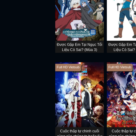
Được Gặp Em Tại Ngục Tối
Được Gặp Em Tạ
Liệu Có Sai? (Mùa 3)
Liệu Có Sai?
Full HD Vietsub
Full HD Vietsub
Cuộc thập tự chinh cuối
Cuộc thập tự c