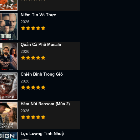
Niềm Tin Vô Thực
2026
Quán Cà Phê Musafir
2026
Chiến Binh Trong Gió
2026
Hẻm Núi Ransom (Mùa 2)
2026
Lực Lượng Tinh Nhuệ