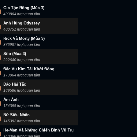
Gia Tộc Rồng (Mùa 3)
403804 lượt quan tâm
Anh Hùng Odyssey
400751 lượt quan tâm
Rick Và Morty (Mùa 9)
376987 lượt quan tâm
Silo (Mùa 3)
222640 lượt quan tâm
Đặc Vụ Kim Tái Khởi Động
173864 lượt quan tâm
Đảo Hải Tặc
169586 lượt quan tâm
Ám Ảnh
154395 lượt quan tâm
Nữ Siêu Nhân
145392 lượt quan tâm
He-Man Và Những Chiến Binh Vũ Trụ
140368 lượt quan tâm