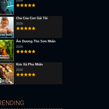
2026
Cha Của Con Gái Tôi
2026
Âm Dương Thủ Sơn Nhân
2026
Kim Xà Phu Nhân
2026
RENDING