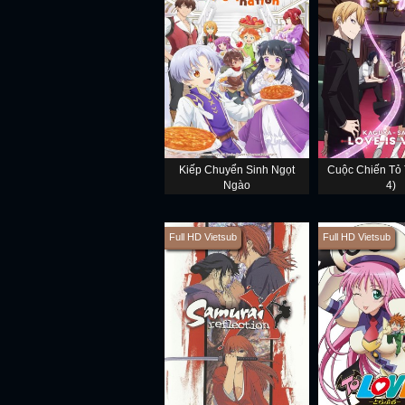
Kiếp Chuyển Sinh Ngọt
Cuộc Chiến Tỏ 
Ngào
4)
Full HD Vietsub
Full HD Vietsub