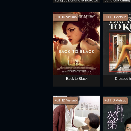
cùng của chúng ta hoặc Sự
cùng của chúng 
trỗi dậy của một thế giới
trỗi dậy của mộ
mới (Mùa 1)
mới (Mùa
Full HD Vietsub
Full HD Vietsub
Back to Black
Dressed to
Full HD Vietsub
Full HD Vietsub