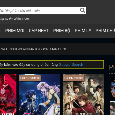
ng cụ tìm kiếm phim.
A
PHIM MỚI
CẬP NHẬT
PHIM BỘ
PHIM LẺ
PHIM CHI
 NA TENSHI WA AKUMA TO ODORU TAP CUOI
hãy bấm vào đây sử dụng chức năng
Google Search
P
Full HD Vietsub
Full HD Vietsub