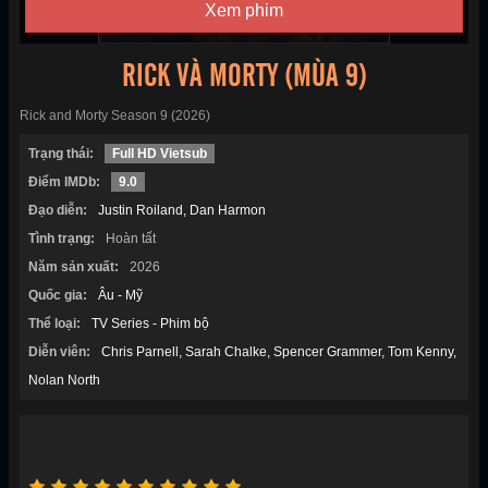
Xem phim
RICK VÀ MORTY (MÙA 9)
Rick and Morty Season 9 (2026)
Trạng thái:
Full HD Vietsub
Điểm IMDb:
9.0
Đạo diễn:
Justin Roiland
Dan Harmon
Tình trạng:
Hoàn tất
Năm sản xuất:
2026
Quốc gia:
Âu - Mỹ
Thể loại:
TV Series - Phim bộ
Diễn viên:
Chris Parnell
Sarah Chalke
Spencer Grammer
Tom Kenny
Nolan North