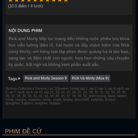
(
10.0
điểm /
4
lượt)
NỘI DUNG PHIM
Rick and Morty tiếp tục mang đến những cuộc phiêu lưu khoa
học viễn tưởng điên rồ, hài hước và đầy châm biếm của Rick
cùng Morty, với hàng loạt tập phim được quảng bá là táo bạo,
sáng tạo và đậm chất con người, hứa hẹn những câu chuyện
kỳ quặc, bất ngờ và không kém phần xuất sắc.
Tags
Rick and Morty Season 9
Rick Và Morty (Mùa 9)
System.Collections.Generic.List`1[System.String] tap 1, tap 2, tap 3, tap 4, ep 5, ep
6, ep 7, ep 8, ep 9, ep 10, tập 21, 23, 24, 25, 26, 27, 28, 29, 30, 31, 32, 33, 34, 35,
36, 37, 38, 39, 40, 41, 42, 43, 44, 45, 46, 47, 48, 49, 50, phim keeng, bilutv, biphim,
hdvip, hayghe, motphim, tvhay, zingtv, fptplay, phim1080, luotphim, fimfast,
dongphim, fullphim, phephim, bluphim
PHIM ĐỀ CỬ