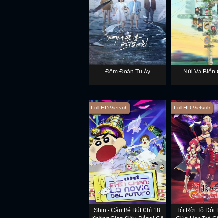
Đêm Đoàn Tụ Ấy
Núi Và Biển 
Full HD Vietsub
Full HD Vietsub
Shin - Cậu Bé Bút Chì 18:
Tôi Rời Tổ Đội