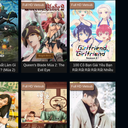
Full HD Vietsub
Full HD Vietsub
ất Làm Gì
Queen's Blade Mùa 2: The
100 Cô Bạn Gái Yêu Bạn
? (Mùa 2)
Evil Eye
Rất Rất Rất Rất Rất Nhiều
(Mùa 2)
Full HD Vietsub
Full HD Vietsub