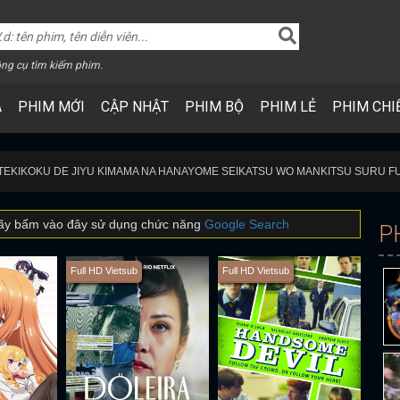
ng cụ tìm kiếm phim.
A
PHIM MỚI
CẬP NHẬT
PHIM BỘ
PHIM LẺ
PHIM CHI
TEKIKOKU DE JIYU KIMAMA NA HANAYOME SEIKATSU WO MANKITSU SURU F
hãy bấm vào đây sử dụng chức năng
Google Search
P
Full HD Vietsub
Full HD Vietsub