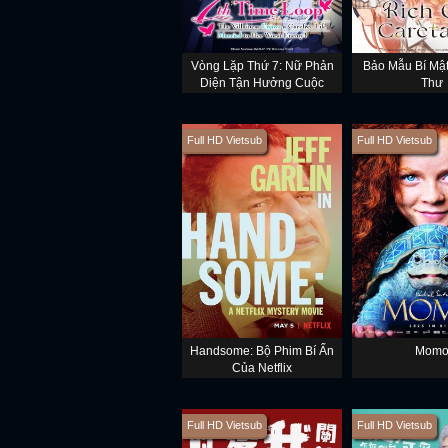
Vòng Lặp Thứ 7: Nữ Phản
Bảo Mẫu Bí Mật
Diện Tận Hưởng Cuộc
Thư
Sống Vô Ưu Sau Khi Cưới
Kẻ Thù Truyền Kiếp
Full HD Vietsub
Full HD Vietsub
Handsome: Bộ Phim Bí Ẩn
Mom
Của Netflix
Full HD Vietsub
Full HD Vietsub