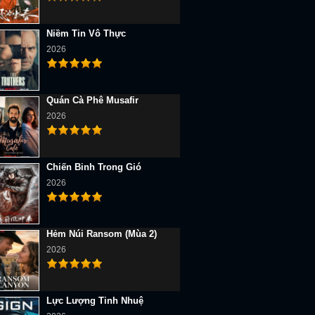
Niềm Tin Vô Thực
2026
Quán Cà Phê Musafir
2026
Chiến Binh Trong Gió
2026
Hẻm Núi Ransom (Mùa 2)
2026
Lực Lượng Tinh Nhuệ