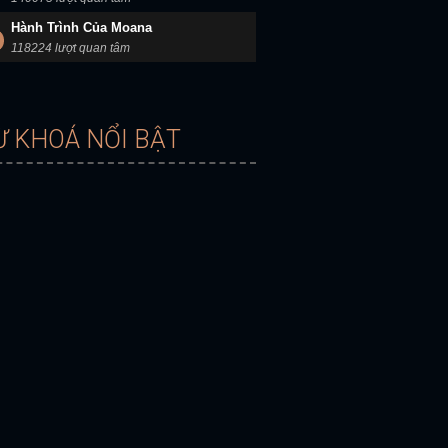
Hành Trình Của Moana
118224 lượt quan tâm
Ừ KHOÁ NỔI BẬT