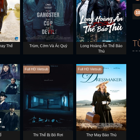
10
T
hay Thế
Trùm, Cớm Và Ác Quỷ
Long Hoàng Ẩn Thế Báo
Thù
Full HD Vietsub
Full HD Vietsub
ể
Thi Thể Bị Bỏ Rơi
Thợ May Báo Thù