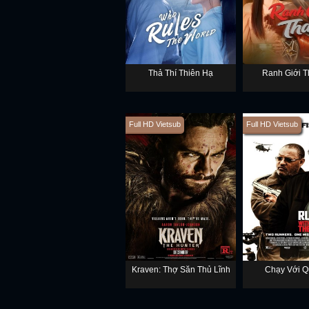
Thả Thí Thiên Hạ
Ranh Giới T
Full HD Vietsub
Full HD Vietsub
Kraven: Thợ Săn Thủ Lĩnh
Chạy Với Q