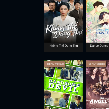
Không Thể Dung Thứ
Dance Dance
Full HD Vietsub
Full HD Vietsub