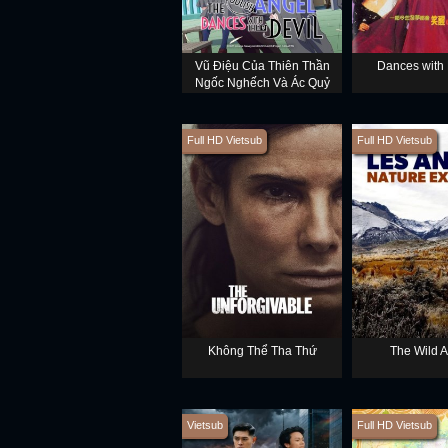
Vũ Điệu Của Thiên Thần
Dances with
Ngốc Nghếch Và Ác Quỷ
Full HD Vietsub
Full HD Vietsub
Không Thể Tha Thứ
The Wild 
Vietsub
Full HD Vietsub