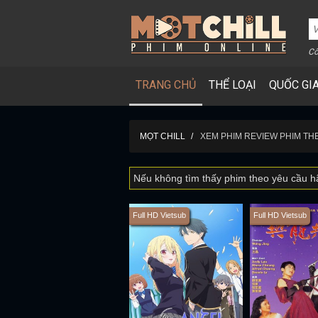
Cô
TRANG CHỦ
THỂ LOẠI
QUỐC GI
XEM PHIM REVIEW PHIM TH
MỌT CHILL
Nếu không tìm thấy phim theo yêu cầu 
Full HD Vietsub
Full HD Vietsub