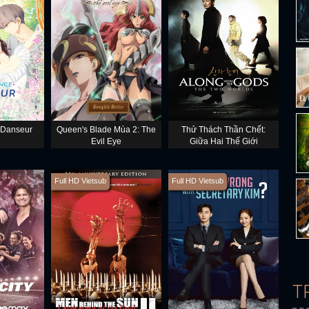
 Danseur
Queen's Blade Mùa 2: The
Thử Thách Thần Chết:
Evil Eye
Giữa Hai Thế Giới
Full HD Vietsub
Full HD Vietsub
T