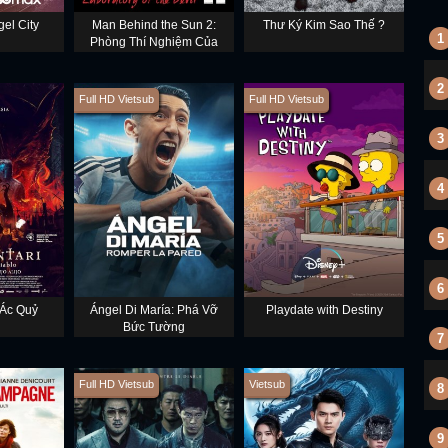
el City
Man Behind the Sun 2:
Thư Ký Kim Sao Thế ?
1
Phòng Thí Nghiệm Của
Quỷ
2
Full HD Vietsub
Full HD Vietsub
3
4
5
6
Ác Quỷ
Ángel Di María: Phá Vỡ
Playdate with Destiny
Bức Tường
7
Full HD Vietsub
Vietsub
8
9