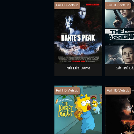
Full HD Vietsub
Full HD Vietsub
Núi Lửa Dante
Sát Thủ Bá
Full HD Vietsub
Full HD Vietsub