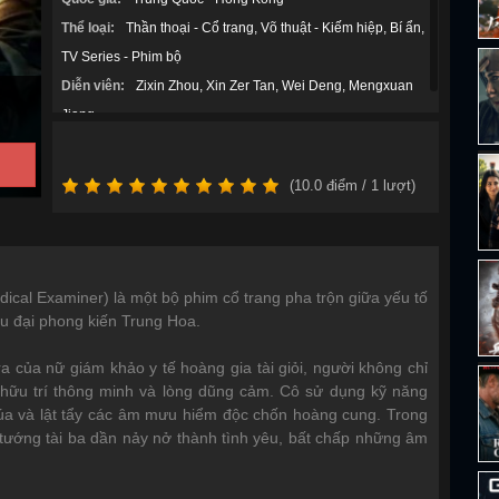
Thể loại:
Thần thoại - Cổ trang
Võ thuật - Kiếm hiệp
Bí ẩn
TV Series - Phim bộ
Diễn viên:
Zixin Zhou
Xin Zer Tan
Wei Deng
Mengxuan
Jiang
(
10.0
điểm /
1
lượt)
cal Examiner) là một bộ phim cổ trang pha trộn giữa yếu tố
iều đại phong kiến Trung Hoa.
a của nữ giám khảo y tế hoàng gia tài giỏi, người không chỉ
 hữu trí thông minh và lòng dũng cảm. Cô sử dụng kỹ năng
úa và lật tẩy các âm mưu hiểm độc chốn hoàng cung. Trong
 tướng tài ba dần nảy nở thành tình yêu, bất chấp những âm