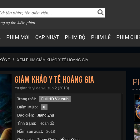
ng cụ tìm kiếm phim.
A
PHIM MỚI
CẬP NHẬT
PHIM BỘ
PHIM LẺ
PHIM CHI
 KÔNG
XEM PHIM GIÁM KHẢO Y TẾ HOÀNG GIA
GIÁM KHẢO Y TẾ HOÀNG GIA
P
Yu qian fa yi da wu zuo 2 (2018)
Trạng thái:
Full HD Vietsub
Điểm IMDb:
0
Đạo diễn:
Jiang Zhu
Tình trạng:
Hoàn tất
Năm sản xuất:
2018
Quốc gia:
Trung Quốc - Hồng Kông