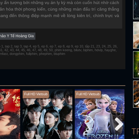
ây ấn tượng bởi những vụ án ly kỳ mà còn cuốn hút nhờ cách
ăn hóa thời phong kiến, cùng những màn đấu trí căng thẳng
ang đến thông điệp mạnh mẽ về lòng kiên trì, chính trực và
hảo Y Tế Hoàng Gia
 tap 2, tap 3, tap 4, ep 5, ep 6, ep 7, ep 8, ep 9, ep 10, tập 21, 23, 24, 25, 26,
 41, 42, 43, 44, 45, 46, 47, 48, 49, 50, phim keeng, bilutv, biphim, hdvip, hayghe,
fimfast, dongphim, fullphim, phephim, bluphim
Full HD Vietsub
Full HD Vietsub
Full H
T