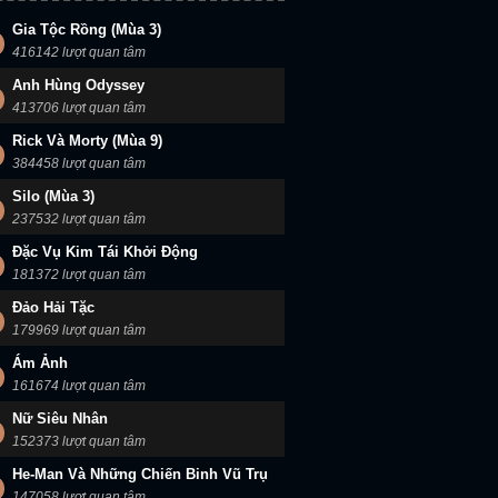
Gia Tộc Rồng (Mùa 3)
 Hoàng Băng Giá
Năm Ngày Ở Trung Tâm Y Tế Memorial
Chuyên Gia Pháp Y (Mùa 1)
416142 lượt quan tâm
Anh Hùng Odyssey
413706 lượt quan tâm
Rick Và Morty (Mùa 9)
384458 lượt quan tâm
Silo (Mùa 3)
237532 lượt quan tâm
Đặc Vụ Kim Tái Khởi Động
181372 lượt quan tâm
Đảo Hải Tặc
179969 lượt quan tâm
Ám Ảnh
161674 lượt quan tâm
Nữ Siêu Nhân
152373 lượt quan tâm
He-Man Và Những Chiến Binh Vũ Trụ
147058 lượt quan tâm