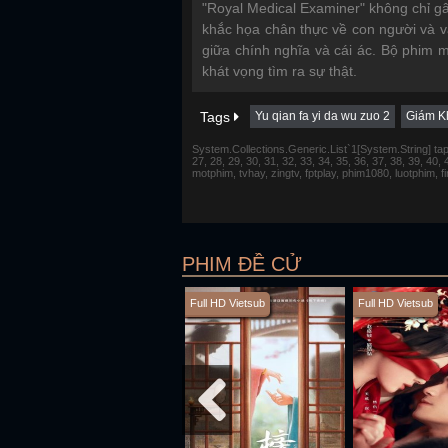
"Royal Medical Examiner" không chỉ g
khắc họa chân thực về con người và v
giữa chính nghĩa và cái ác. Bộ phim m
khát vọng tìm ra sự thật.
Tags
Yu qian fa yi da wu zuo 2
Giám K
System.Collections.Generic.List`1[System.String] tap 1,
27, 28, 29, 30, 31, 32, 33, 34, 35, 36, 37, 38, 39, 40,
motphim, tvhay, zingtv, fptplay, phim1080, luotphim, 
PHIM ĐỀ CỬ
Full HD Vietsub
Full HD Vietsub