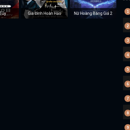
1
Túy
Gia Đình Hoàn Hảo
Nữ Hoàng Băng Giá 2
Nữ
2
3
4
5
6
7
8
9