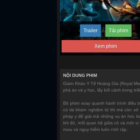
Trailer
Tải phim
Xem phim
NỘI DUNG PHIM
Giám Khảo Y Tế Hoàng Gia (Royal Medi
phá án và y học, lấy bối cảnh trong tr
Bộ phim xoay quanh hành trình điều tr
có tài khám nghiệm tử thi mà còn sở
pháp y để giải mã những vụ án hóc b
khi đó, mối quan hệ giữa cô và một vị
mưu và nguy hiểm luôn rình rập.