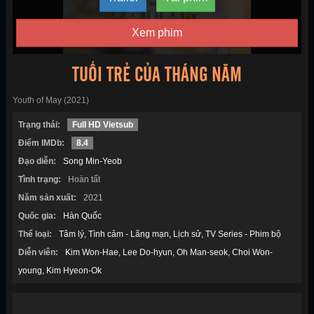
Xem phim
TUỔI TRẺ CỦA THÁNG NĂM
Youth of May (2021)
Trạng thái:
Full HD Vietsub
Điểm IMDb:
8.4
Đạo diễn:
Song Min-Yeob
Tình trạng:
Hoàn tất
Năm sản xuất:
2021
Quốc gia:
Hàn Quốc
Thể loại:
Tâm lý
Tình cảm - Lãng mạn
Lịch sử
TV Series - Phim bộ
Diễn viên:
Kim Won-Hae
Lee Do-hyun
Oh Man-seok
Choi Won-
young
Kim Hyeon-Ok