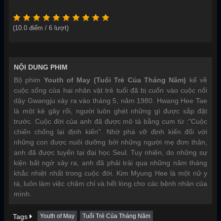
(
10.0
điểm /
6
lượt)
NỘI DUNG PHIM
Bộ phim
Youth of May (Tuổi Trẻ Của Tháng Năm)
kể về
cuộc sống của hai nhân vật trẻ tuổi đã bị cuốn vào cuộc nổi
dậy Gwangju xảy ra vào tháng 5, năm 1980. Hwang Hee Tae
là một kẻ gây rối, người luôn ghét những gì được sắp đặt
trước. Cuộc đời của anh đã được mô tả bằng cum từ :"Cuộc
chiến chống lại định kiến". Nhờ phá vỡ định kiến đối với
những con được nuôi dưỡng bởi những người mẹ đơn thân,
anh đã được tuyển tại đại học Seul. Tuy nhiên, do những sự
kiện bất ngờ xảy ra, anh đã phải trải qua những năm tháng
khắc nhiệt nhất trong cuộc đời. Kim Myung Hee là một nữ y
tá, luôn làm việc chăm chỉ và hết lòng cho các bệnh nhân của
mình.
Tags
Youth of May
Tuổi Trẻ Của Tháng Năm