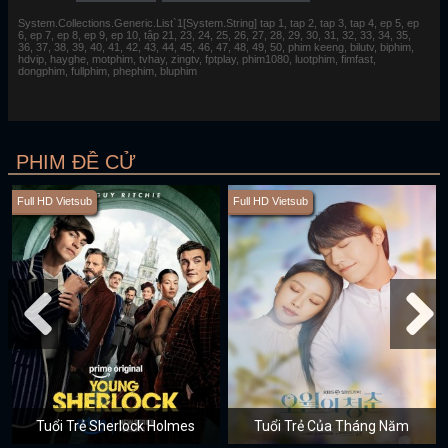
System.Collections.Generic.List`1[System.String] tap 1, tap 2, tap 3, tap 4, ep 5, ep
6, ep 7, ep 8, ep 9, ep 10, tập 21, 23, 24, 25, 26, 27, 28, 29, 30, 31, 32, 33, 34, 35,
36, 37, 38, 39, 40, 41, 42, 43, 44, 45, 46, 47, 48, 49, 50, phim keeng, bilutv, biphim,
hdvip, hayghe, motphim, tvhay, zingtv, fptplay, phim1080, luotphim, fimfast,
dongphim, fullphim, phephim, bluphim
PHIM ĐỀ CỬ
Full HD Vietsub
Full HD Vietsub
Tuổi Trẻ Sherlock Holmes
Tuổi Trẻ Của Tháng Năm