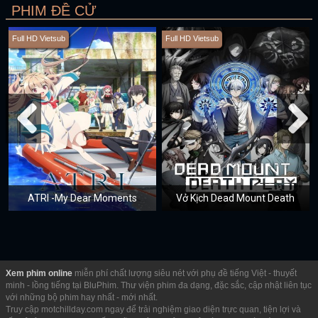
PHIM ĐỀ CỬ
Full HD Vietsub
Full HD Vietsub
ATRI -My Dear Moments
Vở Kịch Dead Mount Death
Xem phim online
miễn phí chất lượng siêu nét với phụ đề tiếng Việt - thuyết
minh - lồng tiếng tại BluPhim. Thư viện phim đa dạng, đặc sắc, cập nhật liên tục
với những bộ phim hay nhất - mới nhất.
Truy cập motchillday.com ngay để trải nghiệm giao diện trực quan, tiện lợi và