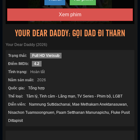
Xem phim
YOUR DEAR DADDY: GỌI DAD ĐI THARN
Your Dear Daddy (2026)
Trạng thái:
Full HD Vietsub
Điểm IMDb:
4.2
Tình trạng:
Hoàn tất
Năm sản xuất:
2026
Quốc gia:
Tổng hợp
Thể loại:
Tâm lý
Tình cảm - Lãng mạn
TV Series - Phim bộ
LGBT
Diễn viên:
Namnung Suttidachanai
Mae Methakarn Anektanasuwan
Nisachon Tuamsoongnuen
Paam Setthanan Manunapichu
Fluke Pusit
Dittapisit