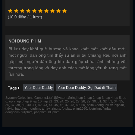
(
10.0
điểm /
1
lượt)
NỘI DUNG PHIM
Bị lưu đày khỏi quê hương và khao khát một khởi đầu mới,
một người đàn ông tìm thấy sự an ủi tại Chiang Rai, nơi anh
gặp một người đàn ông kín đáo giúp chữa lành những vết
thương trong lòng và dạy anh cách mở lòng yêu thương một
lần nữa.
Tags
Your Dear Daddy
Your Dear Daddy: Gọi Dad đi Tharn
System.Collections.Generic.List`1[System.String] tap 1, tap 2, tap 3, tap 4, ep 5, ep
6, ep 7, ep 8, ep 9, ep 10, tập 21, 23, 24, 25, 26, 27, 28, 29, 30, 31, 32, 33, 34, 35,
36, 37, 38, 39, 40, 41, 42, 43, 44, 45, 46, 47, 48, 49, 50, phim keeng, bilutv, biphim,
hdvip, hayghe, motphim, tvhay, zingtv, fptplay, phim1080, luotphim, fimfast,
dongphim, fullphim, phephim, bluphim