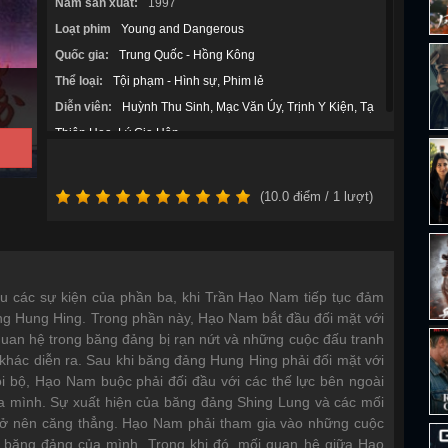
Năm sản xuất:
1997
Loạt phim
Young and Dangerous
Quốc gia:
Trung Quốc - Hồng Kông
Thể loại:
Tội phạm - Hình sự
Phim lẻ
Diễn viên:
Huỳnh Thu Sinh
Mạc Văn Úy
Trịnh Y Kiện
Tạ
Thiên Hoa
Lý Gia Hân
(
10.0
điểm /
1
lượt)
u các sự kiện của phần ba, khi Trần Hạo Nam tiếp tục đảm
ảng Hung Hing. Trong phần này, Hạo Nam bắt đầu đối mặt với
quan hệ trong băng đảng bị rạn nứt và những cuộc đấu tranh
 khác diễn ra. Sau khi băng đảng Hung Hing phải đối mặt với
ội bộ, Hạo Nam buộc phải đối đầu với các thế lực bên ngoài
ủa mình. Sự xuất hiện của băng đảng Shing Lung và các mối
 trở nên căng thẳng. Hạo Nam phải tham gia vào những cuộc
 băng đảng của mình. Trong khi đó, mối quan hệ giữa Hạo