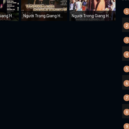
1
Người Trong Giang Hồ: Thiếu Niên Hạo Nam
Người Trong Giang Hồ 5: Long Tranh Hổ Đấu
Người Trong Giang Hồ 3
2
3
4
5
6
7
8
9