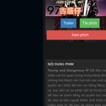
Trailer
Tải phim
Xem phim
NỘI DUNG PHIM
Young and Dangerous IV
bắt đầu sa
nhận vai trò quan trọng trong băng đ
những thử thách lớn hơn khi các mối 
quyền lực khốc liệt với các băng đảng
sự suy yếu và sự phản bội từ trong n
để bảo vệ danh tiếng và quyền lực c
đe dọa từ bên ngoài khiến tình hình
chiến sinh tử để bảo vệ nhóm bạn và