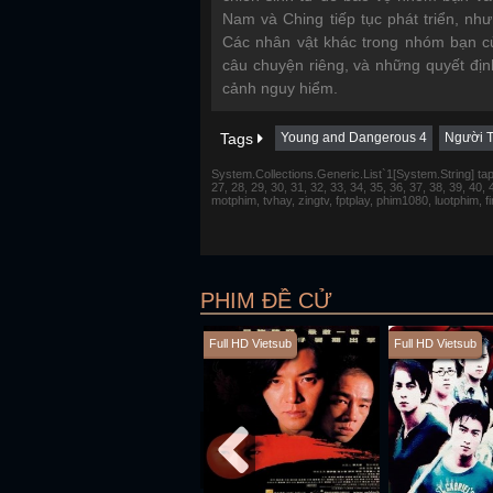
Nam và Ching tiếp tục phát triển, như
Các nhân vật khác trong nhóm bạn 
câu chuyện riêng, và những quyết địn
cảnh nguy hiểm.
Tags
Young and Dangerous 4
Người T
System.Collections.Generic.List`1[System.String] tap 1,
27, 28, 29, 30, 31, 32, 33, 34, 35, 36, 37, 38, 39, 40,
motphim, tvhay, zingtv, fptplay, phim1080, luotphim, 
PHIM ĐỀ CỬ
Full HD Vietsub
Full HD Vietsub