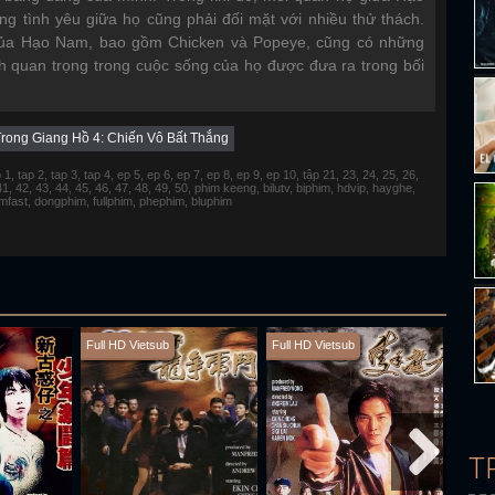
ng tình yêu giữa họ cũng phải đối mặt với nhiều thử thách.
của Hạo Nam, bao gồm Chicken và Popeye, cũng có những
h quan trọng trong cuộc sống của họ được đưa ra trong bối
rong Giang Hồ 4: Chiến Vô Bất Thắng
 tap 2, tap 3, tap 4, ep 5, ep 6, ep 7, ep 8, ep 9, ep 10, tập 21, 23, 24, 25, 26,
 41, 42, 43, 44, 45, 46, 47, 48, 49, 50, phim keeng, bilutv, biphim, hdvip, hayghe,
fimfast, dongphim, fullphim, phephim, bluphim
Full HD Vietsub
Full HD Vietsub
Full H
T