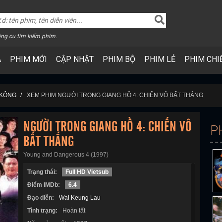
ng cụ tìm kiếm phim.
A
PHIM MỚI
CẬP NHẬT
PHIM BỘ
PHIM LẺ
PHIM CHI
 KÔNG
XEM PHIM NGƯỜI TRONG GIANG HỒ 4: CHIẾN VÔ BẤT THẮNG
NGƯỜI TRONG GIANG HỒ 4: CHIẾN VÔ
P
BẤT THẮNG
Young and Dangerous 4 (1997)
Trạng thái:
Full HD Vietsub
Điểm IMDb:
6.4
Đạo diễn:
Wai Keung Lau
Tình trạng:
Hoàn tất