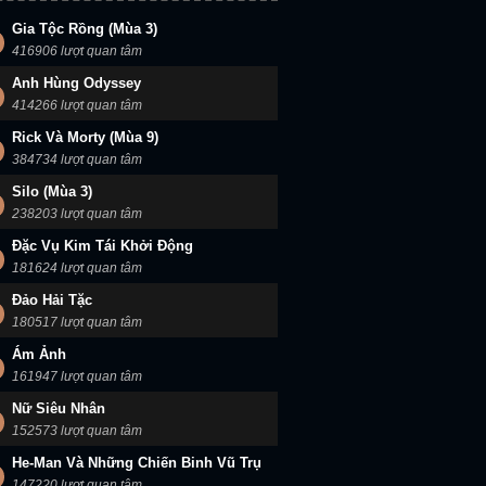
Gia Tộc Rồng (Mùa 3)
416906 lượt quan tâm
Người Trong Giang Hồ 2: Mãnh Long Quá Giang
Người Trong Giang Hồ
Anh Hùng Odyssey
414266 lượt quan tâm
Rick Và Morty (Mùa 9)
384734 lượt quan tâm
Silo (Mùa 3)
238203 lượt quan tâm
Đặc Vụ Kim Tái Khởi Động
181624 lượt quan tâm
Đảo Hải Tặc
180517 lượt quan tâm
Ám Ảnh
161947 lượt quan tâm
Nữ Siêu Nhân
152573 lượt quan tâm
He-Man Và Những Chiến Binh Vũ Trụ
147220 lượt quan tâm