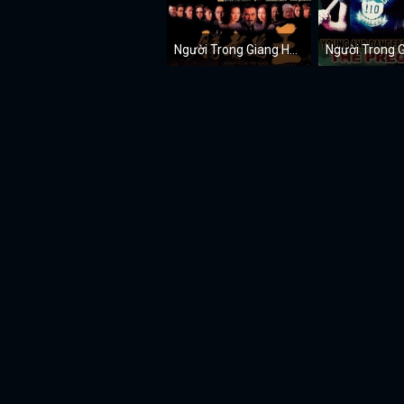
Người Trong Giang Hồ 6: Kẻ Thắng Làm Vua