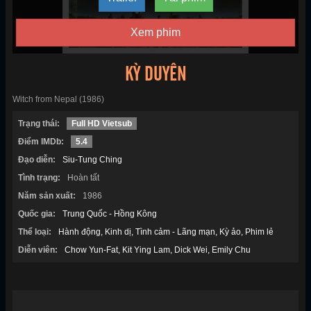
Xem phim
KỲ DUYÊN
Witch from Nepal (1986)
Trạng thái:
Full HD Vietsub
Điểm IMDb:
5.4
Đạo diễn:
Siu-Tung Ching
Tình trạng:
Hoàn tất
Năm sản xuất:
1986
Quốc gia:
Trung Quốc - Hồng Kông
Thể loại:
Hành động
Kinh dị
Tình cảm - Lãng mạn
Kỳ ảo
Phim lẻ
Diễn viên:
Chow Yun-Fat
Kit Ying Lam
Dick Wei
Emily Chu