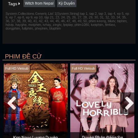
Tags
Witch from Nepal
Kỳ Duyên
System.Collections.Generic.List`1[System.String] tap 1, tap 2, tap 3, tap 4, ep 5, ep
6, ep 7, ep 8, ep 9, ep 10, tập 21, 23, 24, 25, 26, 27, 28, 29, 30, 31, 32, 33, 34, 35,
36, 37, 38, 39, 40, 41, 42, 43, 44, 45, 46, 47, 48, 49, 50, phim keeng, bilutv, biphim,
hdvip, hayghe, motphim, tvhay, zingtv, fptplay, phim1080, luotphim, fimfast,
dongphim, fullphim, phephim, bluphim
PHIM ĐỀ CỬ
Full HD Vietsub
Full HD Vietsub
Kim Ngọc Lương Duyên
Duyên Phận Đáng Sợ