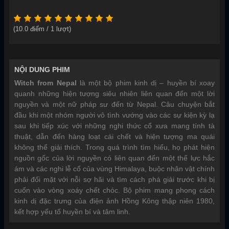
(
10.0
điểm /
1
lượt)
NỘI DUNG PHIM
Witch from Nepal
là một bộ phim kinh dị – huyền bí xoay
quanh những hiện tượng siêu nhiên liên quan đến một lời
nguyền và một nữ pháp sư đến từ Nepal. Câu chuyện bắt
đầu khi một nhóm người vô tình vướng vào các sự kiện kỳ lạ
sau khi tiếp xúc với những nghi thức cổ xưa mang tính tà
thuật, dẫn đến hàng loạt cái chết và hiện tượng ma quái
không thể giải thích. Trong quá trình tìm hiểu, họ phát hiện
nguồn gốc của lời nguyền có liên quan đến một thế lực hắc
ám và các nghi lễ cổ của vùng Himalaya, buộc nhân vật chính
phải đối mặt với nỗi sợ hãi và tìm cách phá giải trước khi bị
cuốn vào vòng xoáy chết chóc. Bộ phim mang phong cách
kinh dị đặc trưng của điện ảnh Hồng Kông thập niên 1980,
kết hợp yếu tố huyền bí và tâm linh.