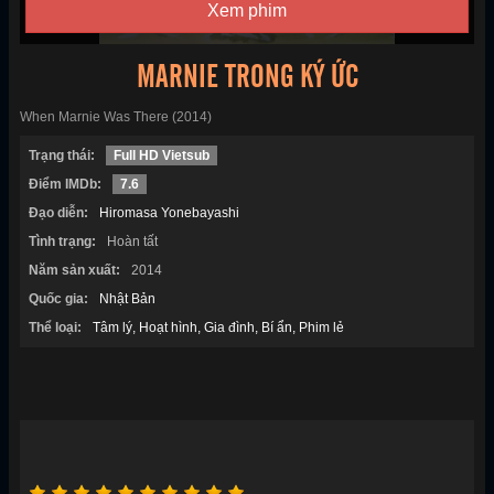
Xem phim
MARNIE TRONG KÝ ỨC
When Marnie Was There (2014)
Trạng thái:
Full HD Vietsub
Điểm IMDb:
7.6
Đạo diễn:
Hiromasa Yonebayashi
Tình trạng:
Hoàn tất
Năm sản xuất:
2014
Quốc gia:
Nhật Bản
Thể loại:
Tâm lý
Hoạt hình
Gia đình
Bí ẩn
Phim lẻ