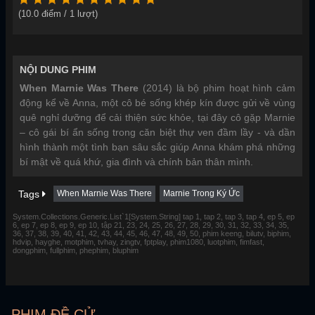
(
10.0
điểm /
1
lượt)
NỘI DUNG PHIM
When Marnie Was There
(2014) là bộ phim hoạt hình cảm
động kể về Anna, một cô bé sống khép kín được gửi về vùng
quê nghỉ dưỡng để cải thiện sức khỏe, tại đây cô gặp Marnie
– cô gái bí ẩn sống trong căn biệt thự ven đầm lầy - và dần
hình thành một tình bạn sâu sắc giúp Anna khám phá những
bí mật về quá khứ, gia đình và chính bản thân mình.
Tags
When Marnie Was There
Marnie Trong Ký Ức
System.Collections.Generic.List`1[System.String] tap 1, tap 2, tap 3, tap 4, ep 5, ep
6, ep 7, ep 8, ep 9, ep 10, tập 21, 23, 24, 25, 26, 27, 28, 29, 30, 31, 32, 33, 34, 35,
36, 37, 38, 39, 40, 41, 42, 43, 44, 45, 46, 47, 48, 49, 50, phim keeng, bilutv, biphim,
hdvip, hayghe, motphim, tvhay, zingtv, fptplay, phim1080, luotphim, fimfast,
dongphim, fullphim, phephim, bluphim
PHIM ĐỀ CỬ