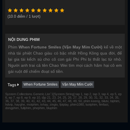
(
10.0
điểm /
1
lượt)
NỘI DUNG PHIM
Phim
When Fortune Smiles (Vận May Mỉm Cười)
kể về một
nhà tài phiệt Chao giàu có bậc nhất Hồng Kông qua đời, để
lại gia tài kếch sù cho cô con gái Phi Phi bị thất lạc từ nhỏ.
Người anh trai cả tên Chao Wei tìm mọi cách hãm hại cô em
gái ruột để chiếm đoạt số tiền.
Tags
When Fortune Smiles
Vận May Mỉm Cười
System.Collections.Generic.List`1[System.String] tap 1, tap 2, tap 3, tap 4, ep 5, ep
6, ep 7, ep 8, ep 9, ep 10, tập 21, 23, 24, 25, 26, 27, 28, 29, 30, 31, 32, 33, 34, 35,
36, 37, 38, 39, 40, 41, 42, 43, 44, 45, 46, 47, 48, 49, 50, phim keeng, bilutv, biphim,
hdvip, hayghe, motphim, tvhay, zingtv, fptplay, phim1080, luotphim, fimfast,
dongphim, fullphim, phephim, bluphim