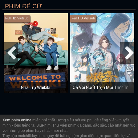
PHIM ĐỀ CỬ
Full HD Vietsub
Full HD Vietsub
Nhà Trọ Waikiki
Cá Voi Nuốt Trọn Mọi Thứ: Trở Về Nhà
Xem phim online
miễn phí chất lượng siêu nét với phụ đề tiếng Việt - thuyết
minh - lồng tiếng tại BluPhim. Thư viện phim đa dạng, đặc sắc, cập nhật liên tục
với những bộ phim hay nhất - mới nhất.
Truy cập motchillday.com ngay để trải nghiệm giao diện trực quan, tiện lợi và