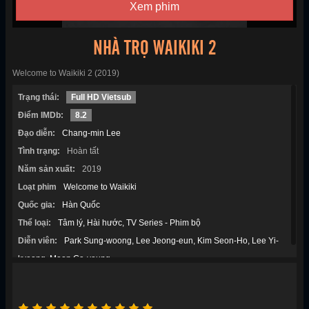
Xem phim
NHÀ TRỌ WAIKIKI 2
Welcome to Waikiki 2 (2019)
Trạng thái:
Full HD Vietsub
Điểm IMDb:
8.2
Đạo diễn:
Chang-min Lee
Tình trạng:
Hoàn tất
Năm sản xuất:
2019
Loạt phim
Welcome to Waikiki
Quốc gia:
Hàn Quốc
Thể loại:
Tâm lý
Hài hước
TV Series - Phim bộ
Diễn viên:
Park Sung-woong
Lee Jeong-eun
Kim Seon-Ho
Lee Yi-
kyeong
Moon Ga-young