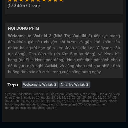
(
10.0
điểm /
1
lượt)
NỘI DUNG PHIM
Welcome to Waikiki 2 (Nhà Trọ Waikiki 2)
tiếp tục mang
đến khán giả câu chuyện hài hước và gặp khó khăn của
nhóm ba người bạn gồm Lee Joon-gi (do Lee Yi-kyung tiếp
tục đóng), Cha Woo-sik (do Kim Sun-ho đóng), và Kook Ki-
bong (do Shin Hyun-soo đóng). Họ quyết định sát cánh nhau
để duy trì nhà nghỉ Waikiki, và cùng nhau trải qua nhiều tình
huống dở khóc dở cười trong cuộc sống hàng ngày.
Tags
Welcome to Waikiki 2
Nhà Trọ Waikiki 2
System.Collections.Generic.List`1[System.String] tap 1, tap 2, tap 3, tap 4, ep 5, ep
6, ep 7, ep 8, ep 9, ep 10, tập 21, 23, 24, 25, 26, 27, 28, 29, 30, 31, 32, 33, 34, 35,
36, 37, 38, 39, 40, 41, 42, 43, 44, 45, 46, 47, 48, 49, 50, phim keeng, bilutv, biphim,
hdvip, hayghe, motphim, tvhay, zingtv, fptplay, phim1080, luotphim, fimfast,
dongphim, fullphim, phephim, bluphim