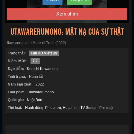
Xem phim
UTAWARERUMONO: MẶT NẠ CỦA SỰ THẬT
Utawarerumono Mask of Truth (2022)
Trạng thái:
Full HD Vietsub
Điểm IMDb:
7.2
Đạo diễn:
Kenichi Kawamura
Tình trạng:
Hoàn tất
Năm sản xuất:
2022
Loạt phim
Utawarerumono
Quốc gia:
Nhật Bản
Thể loại:
Hành động
Phiêu lưu
Hoạt hình
TV Series - Phim bộ