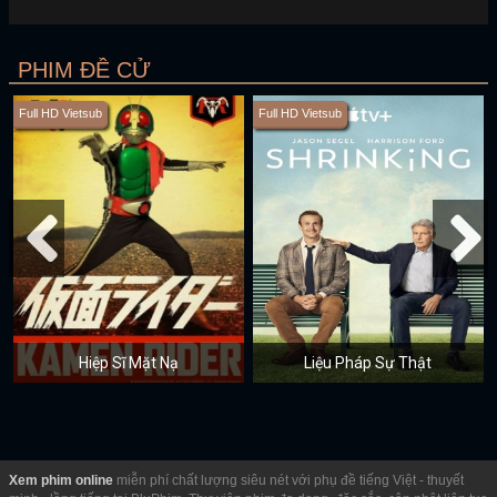
PHIM ĐỀ CỬ
Full HD Vietsub
Full HD Vietsub
Hiệp Sĩ Mặt Nạ
Liệu Pháp Sự Thật
Xem phim online
miễn phí chất lượng siêu nét với phụ đề tiếng Việt - thuyết