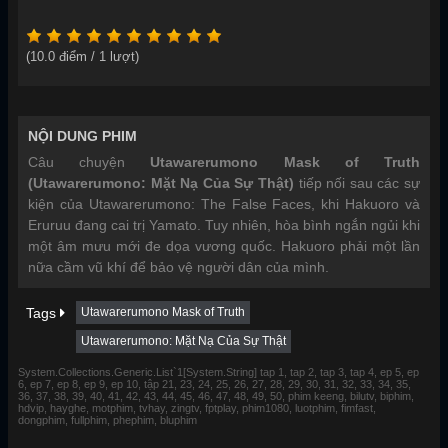
(
10.0
điểm /
1
lượt)
NỘI DUNG PHIM
Câu chuyện
Utawarerumono Mask of Truth
(Utawarerumono: Mặt Nạ Của Sự Thật)
tiếp nối sau các sự
kiện của Utawarerumono: The False Faces, khi Hakuoro và
Eruruu đang cai trị Yamato. Tuy nhiên, hòa bình ngắn ngủi khi
một âm mưu mới đe dọa vương quốc. Hakuoro phải một lần
nữa cầm vũ khí để bảo vệ người dân của mình.
Tags
Utawarerumono Mask of Truth
Utawarerumono: Mặt Nạ Của Sự Thật
System.Collections.Generic.List`1[System.String] tap 1, tap 2, tap 3, tap 4, ep 5, ep
6, ep 7, ep 8, ep 9, ep 10, tập 21, 23, 24, 25, 26, 27, 28, 29, 30, 31, 32, 33, 34, 35,
36, 37, 38, 39, 40, 41, 42, 43, 44, 45, 46, 47, 48, 49, 50, phim keeng, bilutv, biphim,
hdvip, hayghe, motphim, tvhay, zingtv, fptplay, phim1080, luotphim, fimfast,
dongphim, fullphim, phephim, bluphim