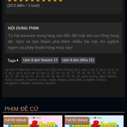
(
10.0
điểm /
1
lượt)
NỘI DUNG PHIM
Từ hát karaoke trong làng cho đến đối mặt với con rồng hung
dữ, Upin và Ipin khám phá thêm nhiều bài hát, trò nghịch
ngợm và phép thuật trong mùa này!
Tags
Upin & Ipin Season 15
Upin & Ipin (Mùa 15)
System.Collections.Generic.List`1[System.String] tap 1, tap 2, tap 3, tap 4, ep 5, ep
6, ep 7, ep 8, ep 9, ep 10, tập 21, 23, 24, 25, 26, 27, 28, 29, 30, 31, 32, 33, 34, 35,
36, 37, 38, 39, 40, 41, 42, 43, 44, 45, 46, 47, 48, 49, 50, phim keeng, bilutv, biphim,
hdvip, hayghe, motphim, tvhay, zingtv, fptplay, phim1080, luotphim, fimfast,
dongphim, fullphim, phephim, bluphim
PHIM ĐỀ CỬ
Full HD Vietsub
Full HD Vietsub