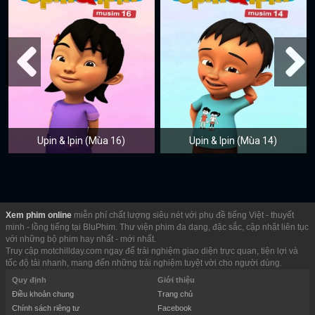
Upin & Ipin (Mùa 16)
Upin & Ipin (Mùa 14)
Xem phim online
miễn phí chất lượng siêu nét với phụ đề tiếng Việt - thuyết
minh - lồng tiếng tại BluPhim. Thư viện phim đa dạng, đặc sắc, cập nhật liên tục
với những bộ phim hay nhất - mới nhất.
Truy cập motchillday.com ngay để trải nghiệm giao diện trực quan, tiện lợi và
tốc độ tải nhanh, mang đến những trải nghiệm tuyệt vời cho người dùng.
Quy định
Giới thiệu
Điều khoản chung
Trang chủ
Chính sách riêng tư
Facebook