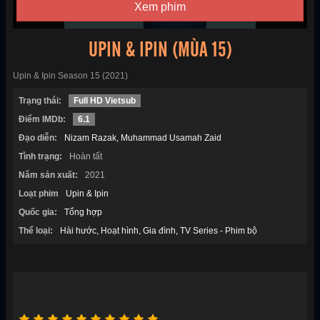
Xem phim
UPIN & IPIN (MÙA 15)
Upin & Ipin Season 15 (2021)
Trạng thái:
Full HD Vietsub
Điểm IMDb:
6.1
Đạo diễn:
Nizam Razak
Muhammad Usamah Zaid
Tình trạng:
Hoàn tất
Năm sản xuất:
2021
Loạt phim
Upin & Ipin
Quốc gia:
Tổng hợp
Thể loại:
Hài hước
Hoạt hình
Gia đình
TV Series - Phim bộ