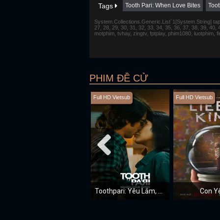
Tags
Tooth Pari: When Love Bites
Toot
System.Collections.Generic.List`1[System.String] tap 1,
27, 28, 29, 30, 31, 32, 33, 34, 35, 36, 37, 38, 39, 40,
motphim, tvhay, zingtv, fptplay, phim1080, luotphim, 
PHIM ĐỀ CỬ
Full HD Vietsub
Full HD Vietsub
Toothpari: Yêu Lắm, Cắn Đau
Con Y