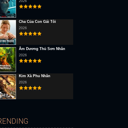
2026
Cha Của Con Gái Tôi
2026
Âm Dương Thủ Sơn Nhân
2026
 Minh
Full HD Vietsub
Full HD Vietsub
Kim Xà Phu Nhân
2026
 Năm Yêu Lầm
Yêu Là Đau
Yêu Phải Nàng Lắm Ch
RENDING