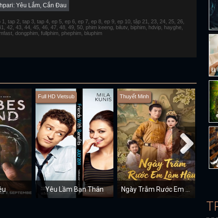
hpari: Yêu Lắm, Cắn Đau
 tap 2, tap 3, tap 4, ep 5, ep 6, ep 7, ep 8, ep 9, ep 10, tập 21, 23, 24, 25, 26,
 41, 42, 43, 44, 45, 46, 47, 48, 49, 50, phim keeng, bilutv, biphim, hdvip, hayghe,
fimfast, dongphim, fullphim, phephim, bluphim
Full HD Vietsub
Thuyết Minh
Thuyết
êu
Yêu Lầm Bạn Thân
Ngày Trẫm Rước Em Làm Hậu
7
T