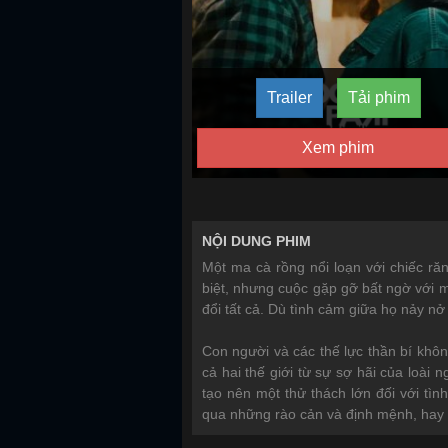
Trailer
Tải phim
Xem phim
NỘI DUNG PHIM
Một ma cà rồng nổi loạn với chiếc ră
biệt, nhưng cuộc gặp gỡ bất ngờ với m
đổi tất cả. Dù tình cảm giữa họ nảy 
Con người và các thế lực thần bí khô
cả hai thế giới từ sự sợ hãi của loà
tạo nên một thử thách lớn đối với tì
qua những rào cản và định mệnh, hay h