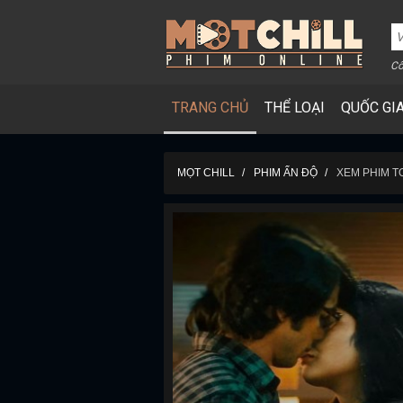
Cô
TRANG CHỦ
THỂ LOẠI
QUỐC GI
MỌT CHILL
PHIM ẤN ĐỘ
XEM PHIM T