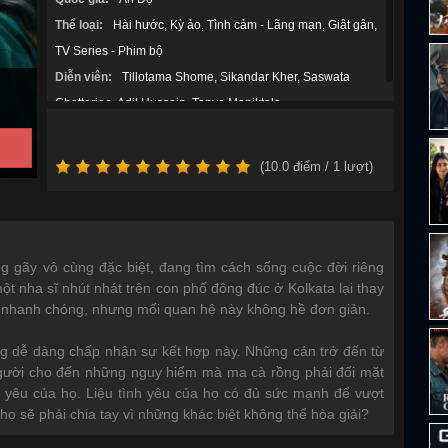
Thể loại:
Hài hước
Kỳ ảo
Tình cảm - Lãng mạn
Giật gân
TV Series - Phim bộ
Diễn viên:
Tillotama Shome
Sikandar Kher
Saswata
Chatterjee
Adil Hussain
Tanya Maniktala
(
10.0
điểm /
1
lượt)
ng gãy vô cùng đặc biệt, đang tìm cách sống cuộc đời riêng
ột nha sĩ nhút nhát trên con phố đông đúc ở Kolkata lại thay
nở nhanh chóng, nhưng mối quan hệ này không hề đơn giản.
ng dễ dàng chấp nhận sự kết hợp này. Những cản trở đến từ
i người cho đến những nguy hiểm mà ma cà rồng phải đối mặt
nh yêu của họ. Liệu tình yêu của họ có đủ sức mạnh để vượt
ọ sẽ phải chia tay vì những khác biệt không thể hòa giải?