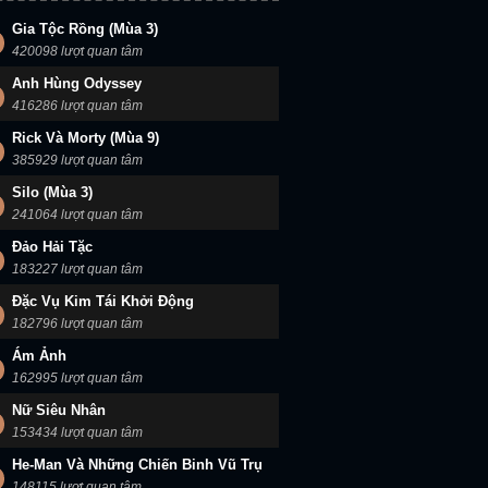
Gia Tộc Rồng (Mùa 3)
420098 lượt quan tâm
Anh Hùng Odyssey
416286 lượt quan tâm
Rick Và Morty (Mùa 9)
385929 lượt quan tâm
Silo (Mùa 3)
241064 lượt quan tâm
Đảo Hải Tặc
183227 lượt quan tâm
Đặc Vụ Kim Tái Khởi Động
182796 lượt quan tâm
Ám Ảnh
162995 lượt quan tâm
Nữ Siêu Nhân
153434 lượt quan tâm
He-Man Và Những Chiến Binh Vũ Trụ
148115 lượt quan tâm