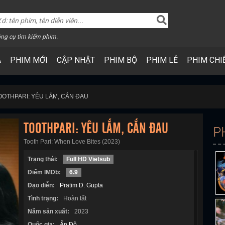
ng cụ tìm kiếm phim.
A
PHIM MỚI
CẬP NHẬT
PHIM BỘ
PHIM LẺ
PHIM CHI
OOTHPARI: YÊU LẮM, CẮN ĐAU
TOOTHPARI: YÊU LẮM, CẮN ĐAU
P
Tooth Pari: When Love Bites (2023)
Trạng thái:
Full HD Vietsub
Điểm IMDb:
6.9
Đạo diễn:
Pratim D. Gupta
Tình trạng:
Hoàn tất
Năm sản xuất:
2023
Quốc gia:
Ấn Độ