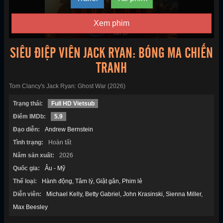
Xem phim
SIÊU ĐIỆP VIÊN JACK RYAN: BÓNG MA CHIẾN
TRANH
Tom Clancy's Jack Ryan: Ghost War (2026)
Trạng thái:
Full HD Vietsub
Điểm IMDb:
5.9
Đạo diễn:
Andrew Bernstein
Tình trạng:
Hoàn tất
Năm sản xuất:
2026
Quốc gia:
Âu - Mỹ
Thể loại:
Hành động
Tâm lý
Giật gân
Phim lẻ
Diễn viên:
Michael Kelly
Betty Gabriel
John Krasinski
Sienna Miller
Max Beesley