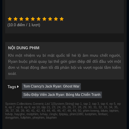
(
10.0
điểm /
1
lượt)
NỘI DUNG PHIM
Khi một nhiệm vụ bí mật quốc tế hé lộ âm mưu chết người,
Ryan buộc phải quay lại thế giới gián điệp để đối đầu với một
đơn vị hoạt động đen tối đã phản bội và vượt ngoài tầm kiểm
soát.
Tags
Tom Clancy's Jack Ryan: Ghost War
Siêu Điệp Viên Jack Ryan: Bóng Ma Chiến Tranh
System.Collections.Generic.List`1[System.String] tap 1, tap 2, tap 3, tap 4, ep 5, ep
6, ep 7, ep 8, ep 9, ep 10, tập 21, 23, 24, 25, 26, 27, 28, 29, 30, 31, 32, 33, 34, 35,
36, 37, 38, 39, 40, 41, 42, 43, 44, 45, 46, 47, 48, 49, 50, phim keeng, bilutv, biphim,
hdvip, hayghe, motphim, tvhay, zingtv, fptplay, phim1080, luotphim, fimfast,
dongphim, fullphim, phephim, bluphim